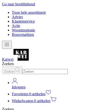
Ga naar hoofdinhoud
Toon hele assortiment
Advies
Klantenservice
Actie
Wooninspiratie
Bouwmarkten
Karwei
Zoeken
Zoeken
Inloggen
Favorieten
,
0 artikelen
Winkelwagen
,
0 artikelen
Zoeken