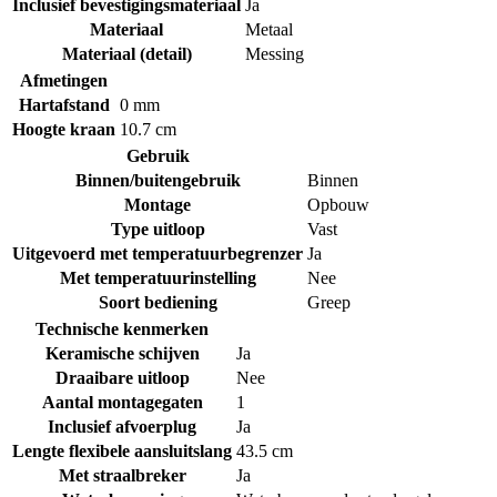
Inclusief bevestigingsmateriaal
Ja
Materiaal
Metaal
Materiaal (detail)
Messing
Afmetingen
Hartafstand
0 mm
Hoogte kraan
10.7 cm
Gebruik
Binnen/buitengebruik
Binnen
Montage
Opbouw
Type uitloop
Vast
Uitgevoerd met temperatuurbegrenzer
Ja
Met temperatuurinstelling
Nee
Soort bediening
Greep
Technische kenmerken
Keramische schijven
Ja
Draaibare uitloop
Nee
Aantal montagegaten
1
Inclusief afvoerplug
Ja
Lengte flexibele aansluitslang
43.5 cm
Met straalbreker
Ja