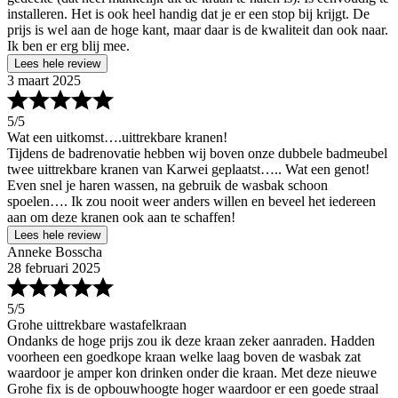
installeren. Het is ook heel handig dat je er een stop bij krijgt. De
prijs is wel aan de hoge kant, maar daar is de kwaliteit dan ook naar.
Ik ben er erg blij mee.
Lees hele review
3 maart 2025
5
/5
Wat een uitkomst….uittrekbare kranen!
Tijdens de badrenovatie hebben wij boven onze dubbele badmeubel
twee uittrekbare kranen van Karwei geplaatst….. Wat een genot!
Even snel je haren wassen, na gebruik de wasbak schoon
spoelen…. Ik zou nooit weer anders willen en beveel het iedereen
aan om deze kranen ook aan te schaffen!
Lees hele review
Anneke Bosscha
28 februari 2025
5
/5
Grohe uittrekbare wastafelkraan
Ondanks de hoge prijs zou ik deze kraan zeker aanraden. Hadden
voorheen een goedkope kraan welke laag boven de wasbak zat
waardoor je amper kon drinken onder die kraan. Met deze nieuwe
Grohe fix is de opbouwhoogte hoger waardoor er een goede straal