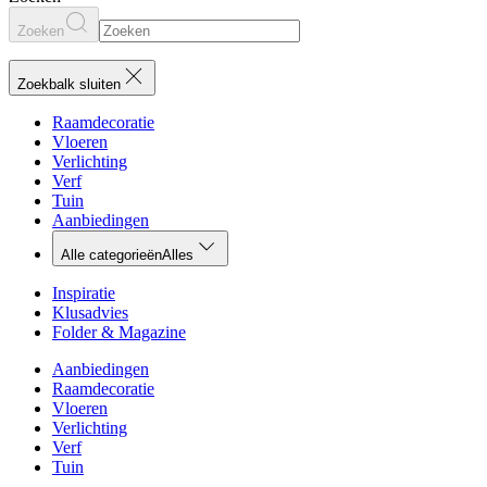
Zoeken
Zoekbalk sluiten
Raamdecoratie
Vloeren
Verlichting
Verf
Tuin
Aanbiedingen
Alle categorieën
Alles
Inspiratie
Klusadvies
Folder & Magazine
Aanbiedingen
Raamdecoratie
Vloeren
Verlichting
Verf
Tuin