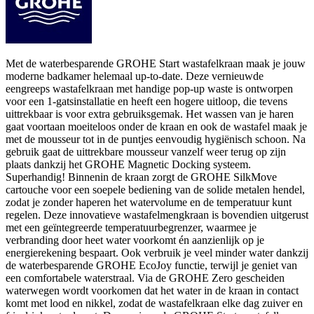
Met de waterbesparende GROHE Start wastafelkraan maak je jouw
moderne badkamer helemaal up-to-date. Deze vernieuwde
eengreeps wastafelkraan met handige pop-up waste is ontworpen
voor een 1-gatsinstallatie en heeft een hogere uitloop, die tevens
uittrekbaar is voor extra gebruiksgemak. Het wassen van je haren
gaat voortaan moeiteloos onder de kraan en ook de wastafel maak je
met de mousseur tot in de puntjes eenvoudig hygiënisch schoon. Na
gebruik gaat de uittrekbare mousseur vanzelf weer terug op zijn
plaats dankzij het GROHE Magnetic Docking systeem.
Superhandig! Binnenin de kraan zorgt de GROHE SilkMove
cartouche voor een soepele bediening van de solide metalen hendel,
zodat je zonder haperen het watervolume en de temperatuur kunt
regelen. Deze innovatieve wastafelmengkraan is bovendien uitgerust
met een geïntegreerde temperatuurbegrenzer, waarmee je
verbranding door heet water voorkomt én aanzienlijk op je
energierekening bespaart. Ook verbruik je veel minder water dankzij
de waterbesparende GROHE EcoJoy functie, terwijl je geniet van
een comfortabele waterstraal. Via de GROHE Zero gescheiden
waterwegen wordt voorkomen dat het water in de kraan in contact
komt met lood en nikkel, zodat de wastafelkraan elke dag zuiver en