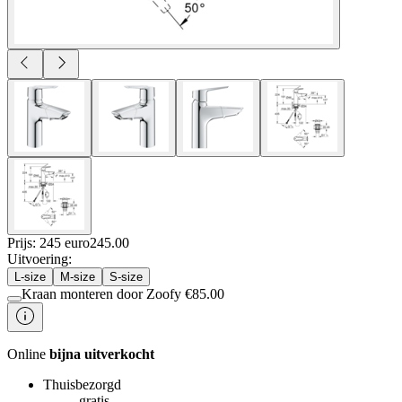
Prijs: 245 euro
245
.
00
Uitvoering
:
L-size
M-size
S-size
Kraan monteren door Zoofy
€
85.00
Online
bijna uitverkocht
Thuisbezorgd
gratis