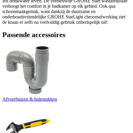
fris drinkwater levert. De vernieuwde GROHE Start wastafelkraan
verhoogt het comfort in je badkamer op elk gebied. Ook qua
schoonmaakgemak, want dankzij de duurzame en
onderhoudsvriendelijke GROHE StarLight chroomafwerking ziet
de kraan er zelfs na veelvuldig gebruik onberispelijk uit!
Passende accessoires
Afvoerbuizen & hulpstukken