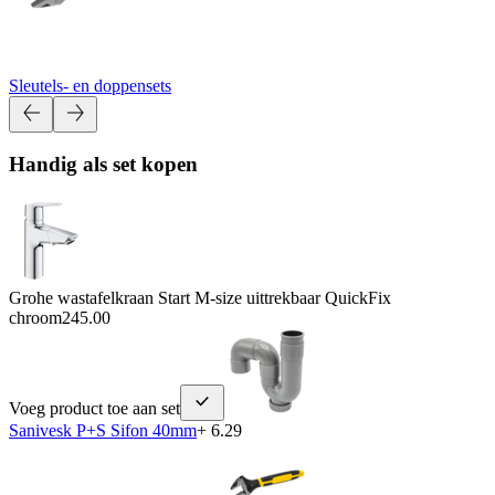
Sleutels- en doppensets
Handig als set kopen
Grohe wastafelkraan Start M-size uittrekbaar QuickFix
chroom
245.00
Voeg product toe aan set
Sanivesk P+S Sifon 40mm
+ 6.29