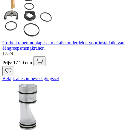
Gorhe kranenmontageset met alle onderdelen voor installatie van
ééngreepsmengkranen
17
.
29
Prijs: 17.29 euro
Bekijk alles in bevestigingsset