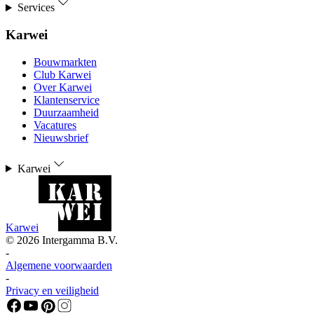
Services
Karwei
Bouwmarkten
Club Karwei
Over Karwei
Klantenservice
Duurzaamheid
Vacatures
Nieuwsbrief
Karwei
Karwei
©
2026
Intergamma B.V.
-
Algemene voorwaarden
-
Privacy en veiligheid