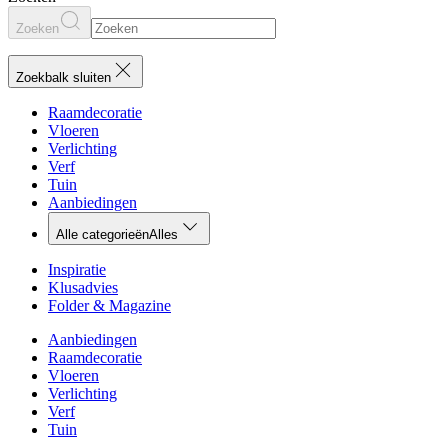
Zoeken
Zoekbalk sluiten
Raamdecoratie
Vloeren
Verlichting
Verf
Tuin
Aanbiedingen
Alle categorieën
Alles
Inspiratie
Klusadvies
Folder & Magazine
Aanbiedingen
Raamdecoratie
Vloeren
Verlichting
Verf
Tuin