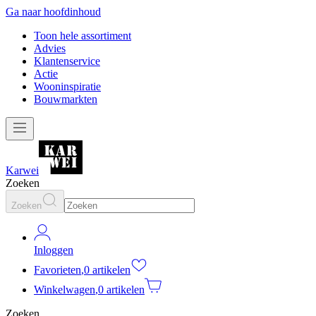
Ga naar hoofdinhoud
Toon hele assortiment
Advies
Klantenservice
Actie
Wooninspiratie
Bouwmarkten
Karwei
Zoeken
Zoeken
Inloggen
Favorieten
,
0 artikelen
Winkelwagen
,
0 artikelen
Zoeken