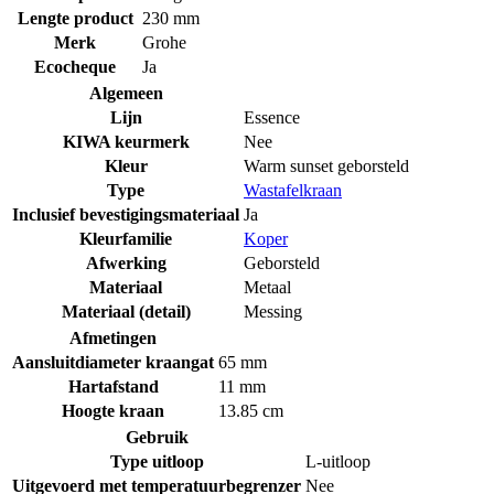
Lengte product
230 mm
Merk
Grohe
Ecocheque
Ja
Algemeen
Lijn
Essence
KIWA keurmerk
Nee
Kleur
Warm sunset geborsteld
Type
Wastafelkraan
Inclusief bevestigingsmateriaal
Ja
Kleurfamilie
Koper
Afwerking
Geborsteld
Materiaal
Metaal
Materiaal (detail)
Messing
Afmetingen
Aansluitdiameter kraangat
65 mm
Hartafstand
11 mm
Hoogte kraan
13.85 cm
Gebruik
Type uitloop
L-uitloop
Uitgevoerd met temperatuurbegrenzer
Nee