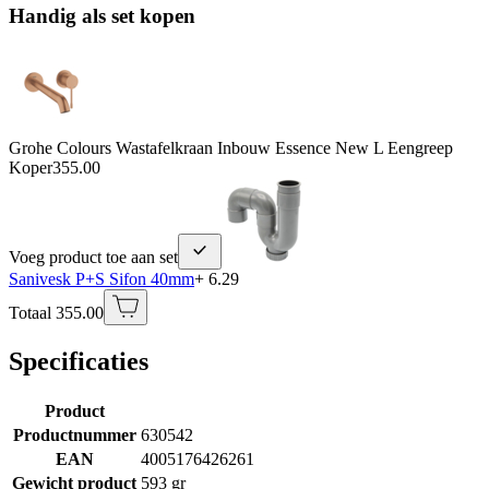
Handig als set kopen
Grohe Colours Wastafelkraan Inbouw Essence New L Eengreep
Koper
355.00
Voeg product toe aan set
Sanivesk P+S Sifon 40mm
+ 6.29
Totaal 355.00
Specificaties
Product
Productnummer
630542
EAN
4005176426261
Gewicht product
593 gr