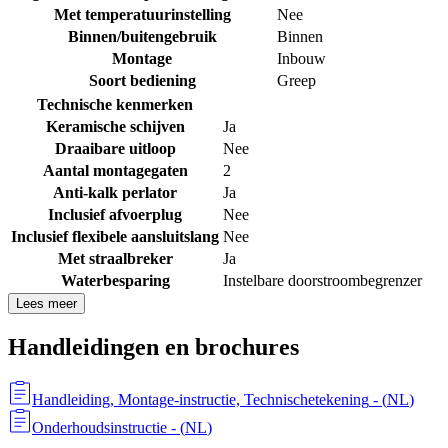
Met temperatuurinstelling
Nee
Binnen/buitengebruik
Binnen
Montage
Inbouw
Soort bediening
Greep
Technische kenmerken
Keramische schijven
Ja
Draaibare uitloop
Nee
Aantal montagegaten
2
Anti-kalk perlator
Ja
Inclusief afvoerplug
Nee
Inclusief flexibele aansluitslang
Nee
Met straalbreker
Ja
Waterbesparing
Instelbare doorstroombegrenzer
Lees meer
Handleidingen en brochures
Handleiding, Montage-instructie, Technischetekening
- (
NL
)
Onderhoudsinstructie
- (
NL
)