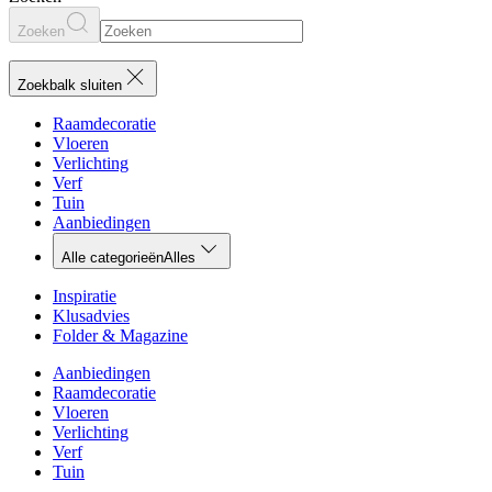
Zoeken
Zoekbalk sluiten
Raamdecoratie
Vloeren
Verlichting
Verf
Tuin
Aanbiedingen
Alle categorieën
Alles
Inspiratie
Klusadvies
Folder & Magazine
Aanbiedingen
Raamdecoratie
Vloeren
Verlichting
Verf
Tuin