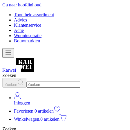
Ga naar hoofdinhoud
Toon hele assortiment
Advies
Klantenservice
Actie
Wooninspiratie
Bouwmarkten
Karwei
Zoeken
Zoeken
Inloggen
Favorieten
,
0 artikelen
Winkelwagen
,
0 artikelen
Zoeken