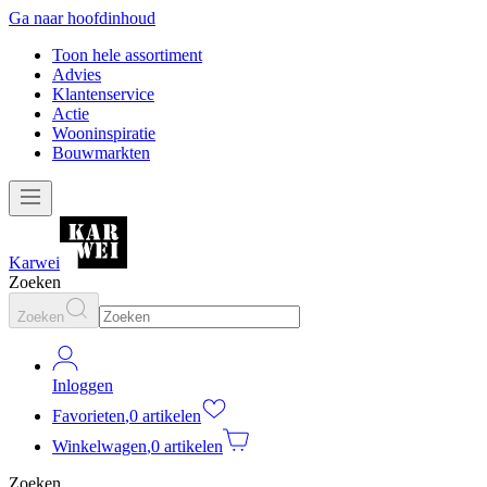
Ga naar hoofdinhoud
Toon hele assortiment
Advies
Klantenservice
Actie
Wooninspiratie
Bouwmarkten
Karwei
Zoeken
Zoeken
Inloggen
Favorieten
,
0 artikelen
Winkelwagen
,
0 artikelen
Zoeken