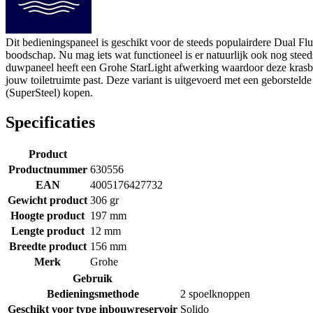
Dit bedieningspaneel is geschikt voor de steeds populairdere Dual Fl
boodschap. Nu mag iets wat functioneel is er natuurlijk ook nog ste
duwpaneel heeft een Grohe StarLight afwerking waardoor deze krasbeste
jouw toiletruimte past. Deze variant is uitgevoerd met een geborste
(SuperSteel) kopen.
Specificaties
Product
Productnummer
630556
EAN
4005176427732
Gewicht product
306 gr
Hoogte product
197 mm
Lengte product
12 mm
Breedte product
156 mm
Merk
Grohe
Gebruik
Bedieningsmethode
2 spoelknoppen
Geschikt voor type inbouwreservoir
Solido