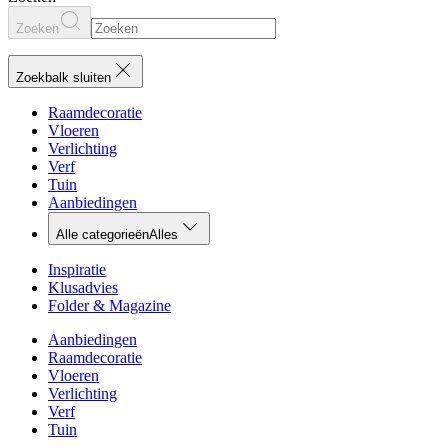
Zoeken
Zoekbalk sluiten
Raamdecoratie
Vloeren
Verlichting
Verf
Tuin
Aanbiedingen
Alle categorieën
Alles
Inspiratie
Klusadvies
Folder & Magazine
Aanbiedingen
Raamdecoratie
Vloeren
Verlichting
Verf
Tuin