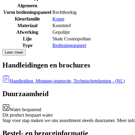
Algemeen
Vorm bedieningspaneel
Rechthoekig
Kleurfamilie
Koper
Materiaal
Kunststof
Afwerking
Gepolijst
Lijn
Skate Cosmopolitan
Type
Bedieningspaneel
Lees meer
Handleidingen en brochures
Handleiding, Montage-instructie, Technischetekening
- (
NL
)
Duurzaamheid
Water besparend
Dit product bespaart water
Stap voor stap maken we ons assortiment steeds duurzamer. Meer inf
Bestel- en bezorginformatie