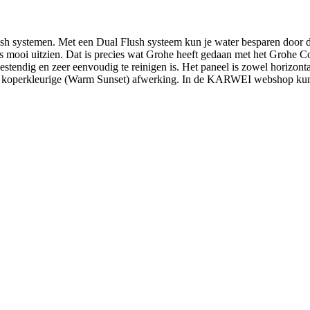
ush systemen. Met een Dual Flush systeem kun je water besparen door de
eds mooi uitzien. Dat is precies wat Grohe heeft gedaan met het Grohe
ndig en zeer eenvoudig te reinigen is. Het paneel is zowel horizontaal 
lde koperkleurige (Warm Sunset) afwerking. In de KARWEI webshop kun 