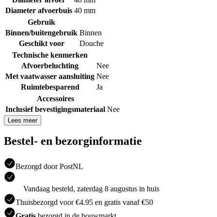
Diameter afvoerbuis
40 mm
Gebruik
Binnen/buitengebruik
Binnen
Geschikt voor
Douche
Technische kenmerken
Afvoerbeluchting
Nee
Met vaatwasser aansluiting
Nee
Ruimtebesparend
Ja
Accessoires
Inclusief bevestigingsmateriaal
Nee
Lees meer
Bestel- en bezorginformatie
Bezorgd door PostNL
Vandaag besteld, zaterdag 8 augustus in huis
Thuisbezorgd voor €4.95 en gratis vanaf €50
Gratis
bezorgd in de bouwmarkt