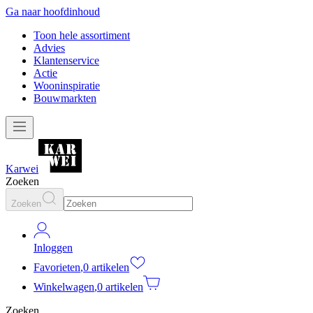
Ga naar hoofdinhoud
Toon hele assortiment
Advies
Klantenservice
Actie
Wooninspiratie
Bouwmarkten
Karwei
Zoeken
Zoeken
Inloggen
Favorieten
,
0 artikelen
Winkelwagen
,
0 artikelen
Zoeken