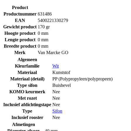
Product
Productnummer
631486
EAN
5400221330279
Gewicht product
170 gr
Hoogte product
0 mm
Lengte product
0 mm
Breedte product
0 mm
Merk
Van Marcke GO
Algemeen
Kleurfamilie
Wit
Materiaal
Kunststof
Materiaal (detail)
PP (Polypropyleen/polypropeen)
Type sifon
Buishevel
KOMO keurmerk
Nee
Met rozet
Nee
Inclusief afdichtingstape
Nee
Type
Sifon
Inclusief rooster
Nee
Afmetingen
Diameter afvoer
40 mm