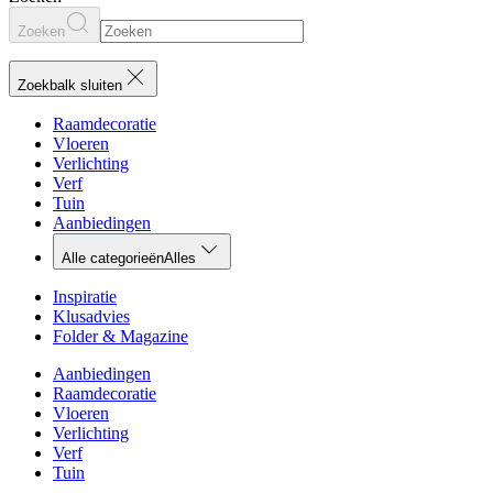
Zoeken
Zoekbalk sluiten
Raamdecoratie
Vloeren
Verlichting
Verf
Tuin
Aanbiedingen
Alle categorieën
Alles
Inspiratie
Klusadvies
Folder & Magazine
Aanbiedingen
Raamdecoratie
Vloeren
Verlichting
Verf
Tuin