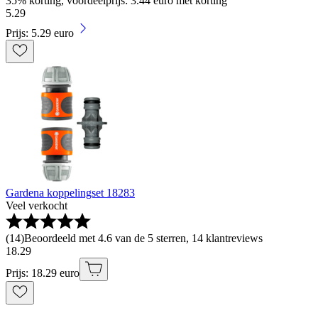
35% korting, voordeelprijs: 3.44 euro met korting
5
.
29
Prijs: 5.29 euro
Gardena koppelingset 18283
Veel verkocht
(
14
)
Beoordeeld met 4.6 van de 5 sterren, 14 klantreviews
18
.
29
Prijs: 18.29 euro