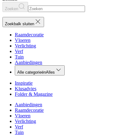
Zoeken
Zoekbalk sluiten
Raamdecoratie
Vloeren
Verlichting
Verf
Tuin
Aanbiedingen
Alle categorieën
Alles
Inspiratie
Klusadvies
Folder & Magazine
Aanbiedingen
Raamdecoratie
Vloeren
Verlichting
Verf
Tuin