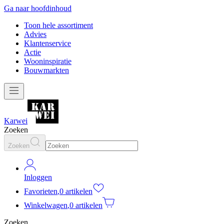
Ga naar hoofdinhoud
Toon hele assortiment
Advies
Klantenservice
Actie
Wooninspiratie
Bouwmarkten
Karwei
Zoeken
Zoeken
Inloggen
Favorieten
,
0 artikelen
Winkelwagen
,
0 artikelen
Zoeken