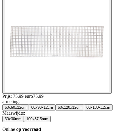
Prijs: 75.99 euro
75
.
99
afmeting
:
60x60x12cm
60x90x12cm
60x120x12cm
60x180x12cm
Maaswijdte
:
30x30mm
100x37.5mm
Online
op voorraad