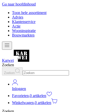
Ga naar hoofdinhoud
Toon hele assortiment
Advies
Klantenservice
Actie
Wooninspiratie
Bouwmarkten
Karwei
Zoeken
Zoeken
Inloggen
Favorieten
,
0 artikelen
Winkelwagen
,
0 artikelen
Zoeken