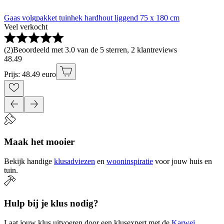
Gaas volgpakket tuinhek hardhout liggend 75 x 180 cm
Veel verkocht
(
2
)
Beoordeeld met 3.0 van de 5 sterren, 2 klantreviews
48
.
49
Prijs: 48.49 euro
Maak het mooier
Bekijk handige
klusadviezen
en
wooninspiratie
voor jouw huis en
tuin.
Hulp bij je klus nodig?
Laat jouw klus uitvoeren door een klusexpert met de
Karwei