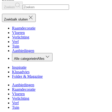
Zoeken
Zoekbalk sluiten
Raamdecoratie
Vloeren
Verlichting
Verf
Tuin
Aanbiedingen
Alle categorieën
Alles
Inspiratie
Klusadvies
Folder & Magazine
Aanbiedingen
Raamdecoratie
Vloeren
Verlichting
Verf
Tuin