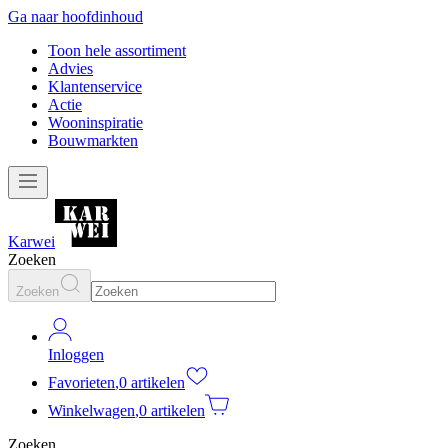
Ga naar hoofdinhoud
Toon hele assortiment
Advies
Klantenservice
Actie
Wooninspiratie
Bouwmarkten
Karwei
Zoeken
Zoeken
Inloggen
Favorieten
,
0 artikelen
Winkelwagen
,
0 artikelen
Zoeken