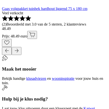
Gaas volgpakket tuinhek hardhout liggend 75 x 180 cm
Veel verkocht
(
2
)
Beoordeeld met 3.0 van de 5 sterren, 2 klantreviews
48
.
49
Prijs: 48.49 euro
Maak het mooier
Bekijk handige
klusadviezen
en
wooninspiratie
voor jouw huis en
tuin.
Hulp bij je klus nodig?
Laat jouw klus uitvoeren door een klusexpert met de
Karwei