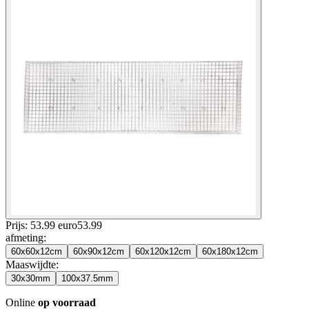
Prijs: 53.99 euro
53
.
99
afmeting
:
60x60x12cm
60x90x12cm
60x120x12cm
60x180x12cm
Maaswijdte
:
30x30mm
100x37.5mm
Online
op voorraad