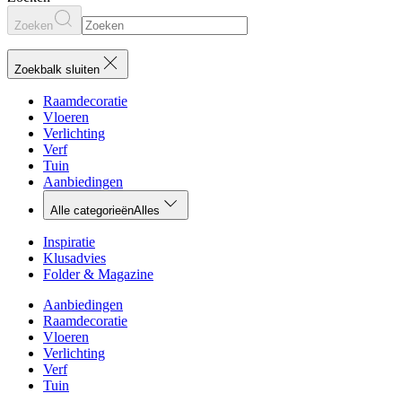
Zoeken
Zoekbalk sluiten
Raamdecoratie
Vloeren
Verlichting
Verf
Tuin
Aanbiedingen
Alle categorieën
Alles
Inspiratie
Klusadvies
Folder & Magazine
Aanbiedingen
Raamdecoratie
Vloeren
Verlichting
Verf
Tuin