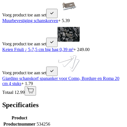
Voeg product toe aan set
Muurbevestiging schanskorven
+ 5.39
Voeg product toe aan set
Keien Friuli ¿ 5-7,5 cm big bag 0,39 m³
+ 249.00
Voeg product toe aan set
Giardino schanskorf spananker voor Como, Bordure en Roma 20
cm 4 stuks
+ 1.79
Totaal 12.99
Specificaties
Product
Productnummer
534256