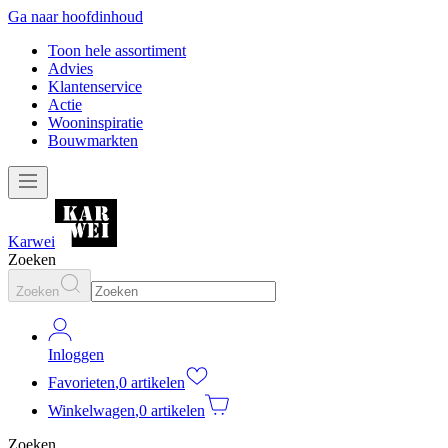
Ga naar hoofdinhoud
Toon hele assortiment
Advies
Klantenservice
Actie
Wooninspiratie
Bouwmarkten
Karwei
Zoeken
Zoeken
Inloggen
Favorieten
,
0 artikelen
Winkelwagen
,
0 artikelen
Zoeken