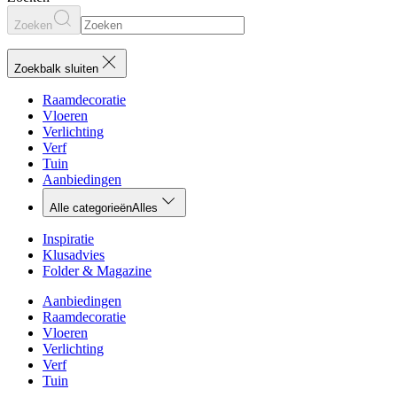
Zoeken
Zoekbalk sluiten
Raamdecoratie
Vloeren
Verlichting
Verf
Tuin
Aanbiedingen
Alle categorieën
Alles
Inspiratie
Klusadvies
Folder & Magazine
Aanbiedingen
Raamdecoratie
Vloeren
Verlichting
Verf
Tuin