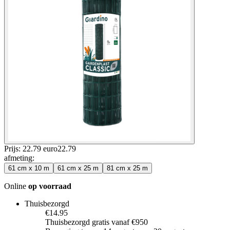
Prijs: 22.79 euro
22
.
79
afmeting
:
61 cm x 10 m
61 cm x 25 m
81 cm x 25 m
Online
op voorraad
Thuisbezorgd
€14.95
Thuisbezorgd gratis vanaf €950