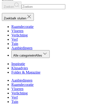
Zoeken
Zoekbalk sluiten
Raamdecoratie
Vloeren
Verlichting
Verf
Tuin
Aanbiedingen
Alle categorieën
Alles
Inspiratie
Klusadvies
Folder & Magazine
Aanbiedingen
Raamdecoratie
Vloeren
Verlichting
Verf
Tuin