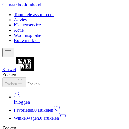
Ga naar hoofdinhoud
Toon hele assortiment
Advies
Klantenservice
Actie
Wooninspiratie
Bouwmarkten
Karwei
Zoeken
Zoeken
Inloggen
Favorieten
,
0 artikelen
Winkelwagen
,
0 artikelen
Zoeken