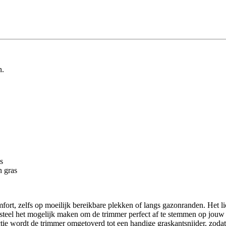
n.
s
n gras
fort, zelfs op moeilijk bereikbare plekken of langs gazonranden. Het li
he steel het mogelijk maken om de trimmer perfect af te stemmen op jo
e wordt de trimmer omgetoverd tot een handige graskantsnijder, zodat 