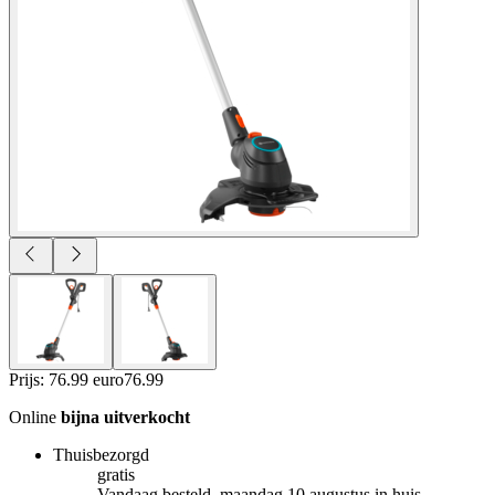
Prijs: 76.99 euro
76
.
99
Online
bijna uitverkocht
Thuisbezorgd
gratis
Vandaag besteld, maandag 10 augustus in huis