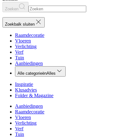
Zoeken
Zoekbalk sluiten
Raamdecoratie
Vloeren
Verlichting
Verf
Tuin
Aanbiedingen
Alle categorieën
Alles
Inspiratie
Klusadvies
Folder & Magazine
Aanbiedingen
Raamdecoratie
Vloeren
Verlichting
Verf
Tuin