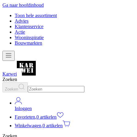
Ga naar hoofdinhoud
Toon hele assortiment
Advies
Klantenservice
Actie
Wooninspiratie
Bouwmarkten
Karwei
Zoeken
Zoeken
Inloggen
Favorieten
,
0 artikelen
Winkelwagen
,
0 artikelen
Zoeken