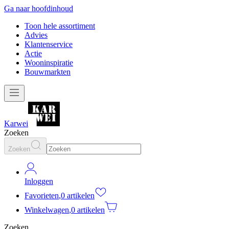
Ga naar hoofdinhoud
Toon hele assortiment
Advies
Klantenservice
Actie
Wooninspiratie
Bouwmarkten
Karwei
Zoeken
Zoeken
Inloggen
Favorieten
,
0 artikelen
Winkelwagen
,
0 artikelen
Zoeken