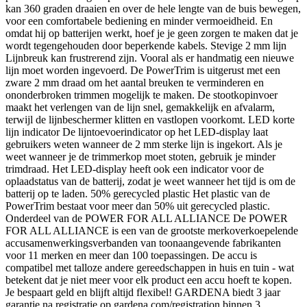
kan 360 graden draaien en over de hele lengte van de buis bewegen,
voor een comfortabele bediening en minder vermoeidheid. En
omdat hij op batterijen werkt, hoef je je geen zorgen te maken dat je
wordt tegengehouden door beperkende kabels. Stevige 2 mm lijn
Lijnbreuk kan frustrerend zijn. Vooral als er handmatig een nieuwe
lijn moet worden ingevoerd. De PowerTrim is uitgerust met een
zware 2 mm draad om het aantal breuken te verminderen en
ononderbroken trimmen mogelijk te maken. De stootkopinvoer
maakt het verlengen van de lijn snel, gemakkelijk en afvalarm,
terwijl de lijnbeschermer klitten en vastlopen voorkomt. LED korte
lijn indicator De lijntoevoerindicator op het LED-display laat
gebruikers weten wanneer de 2 mm sterke lijn is ingekort. Als je
weet wanneer je de trimmerkop moet stoten, gebruik je minder
trimdraad. Het LED-display heeft ook een indicator voor de
oplaadstatus van de batterij, zodat je weet wanneer het tijd is om de
batterij op te laden. 50% gerecycled plastic Het plastic van de
PowerTrim bestaat voor meer dan 50% uit gerecycled plastic.
Onderdeel van de POWER FOR ALL ALLIANCE De POWER
FOR ALL ALLIANCE is een van de grootste merkoverkoepelende
accusamenwerkingsverbanden van toonaangevende fabrikanten
voor 11 merken en meer dan 100 toepassingen. De accu is
compatibel met talloze andere gereedschappen in huis en tuin - wat
betekent dat je niet meer voor elk product een accu hoeft te kopen.
Je bespaart geld en blijft altijd flexibel! GARDENA biedt 3 jaar
garantie na registratie op gardena.com/registration binnen 3