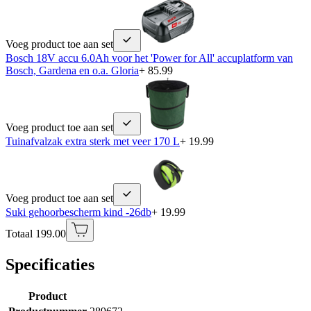
Voeg product toe aan set
Bosch 18V accu 6.0Ah voor het 'Power for All' accuplatform van
Bosch, Gardena en o.a. Gloria
+ 85.99
Voeg product toe aan set
Tuinafvalzak extra sterk met veer 170 L
+ 19.99
Voeg product toe aan set
Suki gehoorbescherm kind -26db
+ 19.99
Totaal 199.00
Specificaties
Product