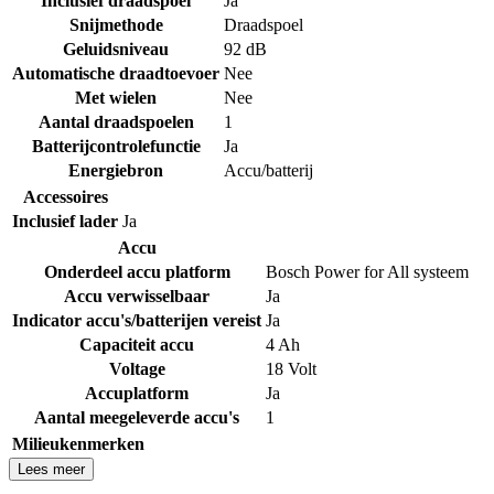
Inclusief draadspoel
Ja
Snijmethode
Draadspoel
Geluidsniveau
92 dB
Automatische draadtoevoer
Nee
Met wielen
Nee
Aantal draadspoelen
1
Batterijcontrolefunctie
Ja
Energiebron
Accu/batterij
Accessoires
Inclusief lader
Ja
Accu
Onderdeel accu platform
Bosch Power for All systeem
Accu verwisselbaar
Ja
Indicator accu's/batterijen vereist
Ja
Capaciteit accu
4 Ah
Voltage
18 Volt
Accuplatform
Ja
Aantal meegeleverde accu's
1
Milieukenmerken
Lees meer