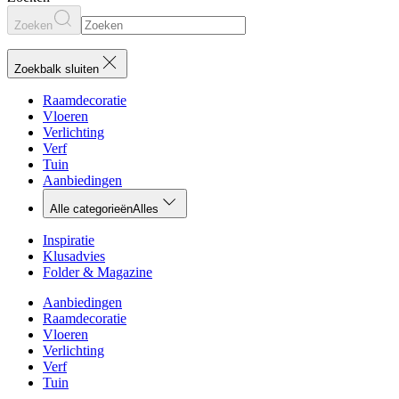
Zoeken
Zoekbalk sluiten
Raamdecoratie
Vloeren
Verlichting
Verf
Tuin
Aanbiedingen
Alle categorieën
Alles
Inspiratie
Klusadvies
Folder & Magazine
Aanbiedingen
Raamdecoratie
Vloeren
Verlichting
Verf
Tuin