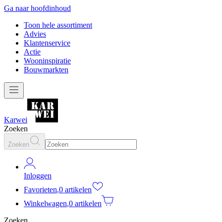
Ga naar hoofdinhoud
Toon hele assortiment
Advies
Klantenservice
Actie
Wooninspiratie
Bouwmarkten
Karwei
Zoeken
Zoeken
Inloggen
Favorieten
,
0 artikelen
Winkelwagen
,
0 artikelen
Zoeken