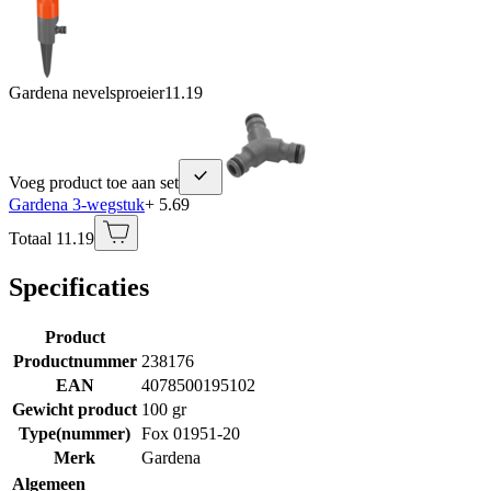
Gardena nevelsproeier
11.19
Voeg product toe aan set
Gardena 3-wegstuk
+ 5.69
Totaal 11.19
Specificaties
Product
Productnummer
238176
EAN
4078500195102
Gewicht product
100 gr
Type(nummer)
Fox 01951-20
Merk
Gardena
Algemeen