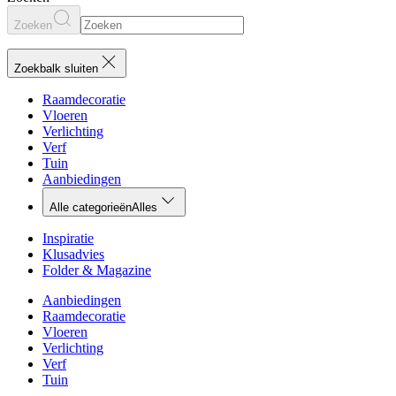
Zoeken
Zoekbalk sluiten
Raamdecoratie
Vloeren
Verlichting
Verf
Tuin
Aanbiedingen
Alle categorieën
Alles
Inspiratie
Klusadvies
Folder & Magazine
Aanbiedingen
Raamdecoratie
Vloeren
Verlichting
Verf
Tuin