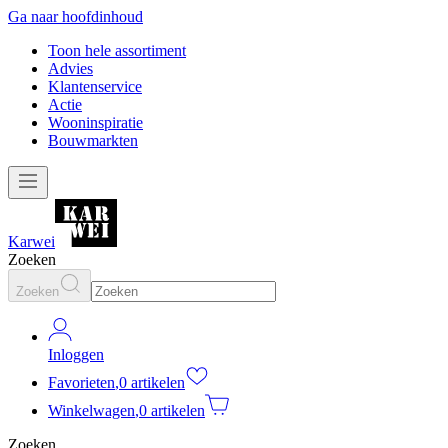
Ga naar hoofdinhoud
Toon hele assortiment
Advies
Klantenservice
Actie
Wooninspiratie
Bouwmarkten
Karwei
Zoeken
Zoeken
Inloggen
Favorieten
,
0 artikelen
Winkelwagen
,
0 artikelen
Zoeken