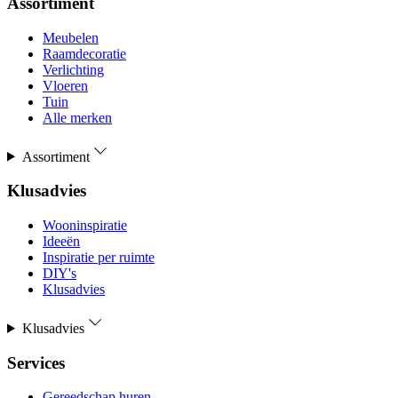
Assortiment
Meubelen
Raamdecoratie
Verlichting
Vloeren
Tuin
Alle merken
Assortiment
Klusadvies
Wooninspiratie
Ideeën
Inspiratie per ruimte
DIY's
Klusadvies
Klusadvies
Services
Gereedschap huren