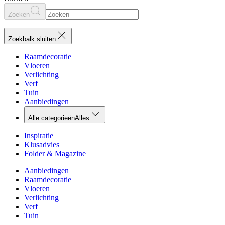
Zoeken
Zoekbalk sluiten
Raamdecoratie
Vloeren
Verlichting
Verf
Tuin
Aanbiedingen
Alle categorieën
Alles
Inspiratie
Klusadvies
Folder & Magazine
Aanbiedingen
Raamdecoratie
Vloeren
Verlichting
Verf
Tuin