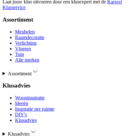
Laat jouw klus uitvoeren door een klusexpert met de
Karwei
Klusservice
Assortiment
Meubelen
Raamdecoratie
Verlichting
Vloeren
Tuin
Alle merken
Assortiment
Klusadvies
Wooninspiratie
Ideeën
Inspiratie per ruimte
DIY's
Klusadvies
Klusadvies