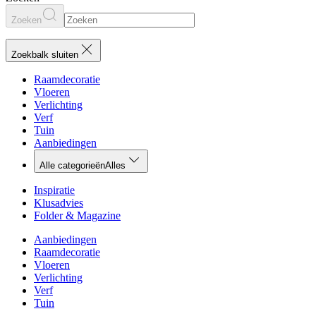
Zoeken
Zoekbalk sluiten
Raamdecoratie
Vloeren
Verlichting
Verf
Tuin
Aanbiedingen
Alle categorieën
Alles
Inspiratie
Klusadvies
Folder & Magazine
Aanbiedingen
Raamdecoratie
Vloeren
Verlichting
Verf
Tuin