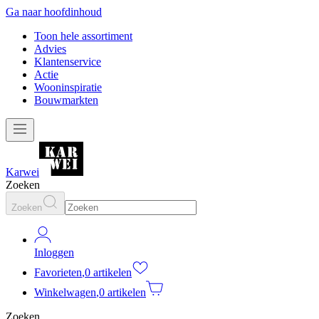
Ga naar hoofdinhoud
Toon hele assortiment
Advies
Klantenservice
Actie
Wooninspiratie
Bouwmarkten
Karwei
Zoeken
Zoeken
Inloggen
Favorieten
,
0 artikelen
Winkelwagen
,
0 artikelen
Zoeken