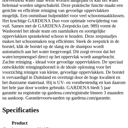
hoeveelheid water naar wens worden aangepast of kan het water
helemaal worden uitgeschakeld. Deze praktische functie maakt een
gerichte en efficiënte reiniging van gevoelige oppervlakken
mogelijk. Een onmisbaar hulpmiddel voor veel schoonmaakklussen.
Het krachtige GARDENA Duo voor optimale verwijdering van
vuil. Samen met de GARDENA Zeepsticks (art. 989) vormt de
Wasborstel het ideale team om raamluiken en soortgelijke
oppervlakken sprankelend schoon te houden. Deze zeepstaafjes
maken het schoonmaken nog efficiënter. Steek de zeepstick in de
borstel, klik de borstel op de slang en de shampoo wordt
automatisch aan het water toegevoegd. Dit zorgt ervoor dat het
water/zeepmengsel direct op het oppervlak wordt aangebracht.
Zachte reiniging - ideaal voor gevoelige oppervlakken. De speciaal
ontwikkelde reinigingsborstel is de ideale oplossing voor het
voorzichtig reinigen van kleine, gevoelige oppervlakken. De borstel
is vervaardigd in Duitsland en overtuigt door de hoge kwaliteit en
het duurzame materiaal. Hij is UV- en vorstbestendig en kan daarom
het hele jaar door worden gebruikt. GARDENA biedt 5 jaar
garantie na registratie op gardena.com/registratie binnen 3 maanden
na aankoop. Garantievoorwaarden op gardena.com/garantie.
Specificaties
Product