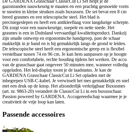
De GARDENA Grasschaar ClassicCut Li Set helpt je de
gazonranden nauwkeurig te maaien en een prachtig gesnoeide vorm
te snoeien in kleine struiken zoals buxussen. De set bevat een 8 cm
breed grasmes en een telescopische steel. Het blad is
precisiegeslepen en heeft een antikleeflaag voor langdurige scherpte.
Dit zorgt voor een nauwkeurige, soepele en nette snede. Het
grasmes is een in Duitsland vervaardigd kwaliteitsproduct. Dankzij
zijn smalle ontwerp en ergonomische handgreep, past de schaar
makkelijk in je hand en is hij gemakkelijk langs de grond te leiden.
De telescopische steel heeft een ergonomische greep en is flexibel
verstelbaar tussen 74 en 96 cm. Je kan hem aanpassen op je hoogte
voor een comfortabele, rechte houding tijdens het werken. De accu
van de grasschaar gaat ongeveer 50 minuten mee, wanneer volledig
opgeladen. Het led-display toont je de laadstatus. Je kan de
GARDENA Grasschaar ClassicCut Li Set opladen met de
inbegrepen USB-C-kabel. Je verwisselt het mes gemakkelijk en snel
met een druk op de knop. Het afzonderlijk verkrijgbaar Buxusmes
(art. nr. 9863-20) verandert de ClassicCut Li in een buxusschaar.
Passion powered by GARDENA. Accugereedschap waarmee je je
creativiteit de vrije loop kan laten.
Passende accessoires