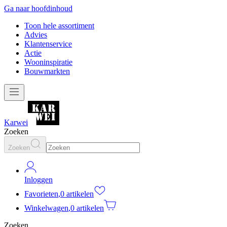
Ga naar hoofdinhoud
Toon hele assortiment
Advies
Klantenservice
Actie
Wooninspiratie
Bouwmarkten
Karwei
Zoeken
Zoeken
Inloggen
Favorieten
,
0 artikelen
Winkelwagen
,
0 artikelen
Zoeken