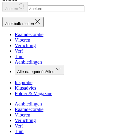
Zoeken
Zoekbalk sluiten
Raamdecoratie
Vloeren
Verlichting
Verf
Tuin
Aanbiedingen
Alle categorieën
Alles
Inspiratie
Klusadvies
Folder & Magazine
Aanbiedingen
Raamdecoratie
Vloeren
Verlichting
Verf
Tuin