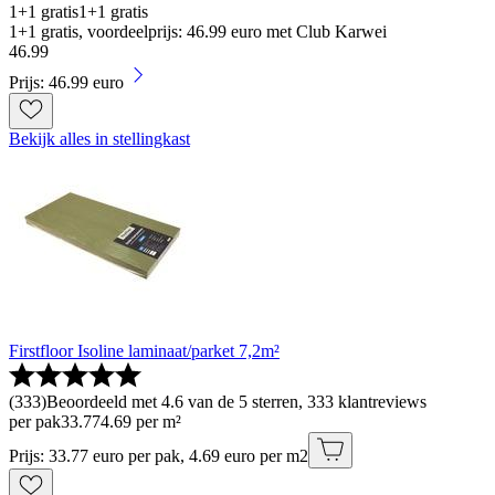
1+1 gratis
1+1 gratis
1+1 gratis, voordeelprijs: 46.99 euro met Club Karwei
46
.
99
Prijs: 46.99 euro
Bekijk alles in stellingkast
Firstfloor Isoline laminaat/parket 7,2m²
(
333
)
Beoordeeld met 4.6 van de 5 sterren, 333 klantreviews
per pak
33
.
77
4.69 per m²
Prijs: 33.77 euro per pak, 4.69 euro per m2