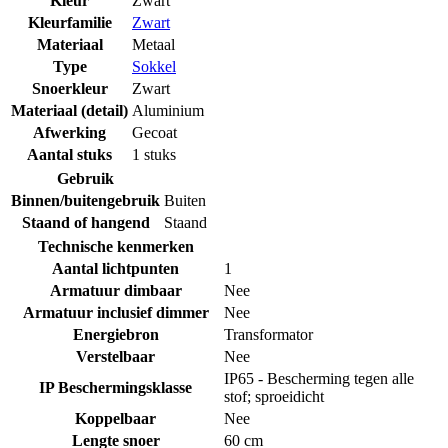
Kleur
Zwart
Kleurfamilie
Zwart
Materiaal
Metaal
Type
Sokkel
Snoerkleur
Zwart
Materiaal (detail)
Aluminium
Afwerking
Gecoat
Aantal stuks
1 stuks
Gebruik
Binnen/buitengebruik
Buiten
Staand of hangend
Staand
Technische kenmerken
Aantal lichtpunten
1
Armatuur dimbaar
Nee
Armatuur inclusief dimmer
Nee
Energiebron
Transformator
Verstelbaar
Nee
IP65 - Bescherming tegen alle
IP Beschermingsklasse
stof; sproeidicht
Koppelbaar
Nee
Lengte snoer
60 cm