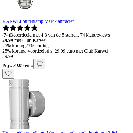
KARWEI buitenlamp Marck antraciet
(
74
)
Beoordeeld met 4.8 van de 5 sterren, 74 klantreviews
29.99
met Club Karwei
25% korting
25% korting
25% korting, voordeelprijs: 29.99 euro met Club Karwei
39
.
99
Prijs: 39.99 euro
Konstsmide wandlamp Monza geanodiseerd aluminium 2-lichts