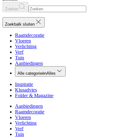
Zoeken
Zoekbalk sluiten
Raamdecoratie
Vloeren
Verlichting
Verf
Tuin
Aanbiedingen
Alle categorieën
Alles
Inspiratie
Klusadvies
Folder & Magazine
Aanbiedingen
Raamdecoratie
Vloeren
Verlichting
Verf
Tuin