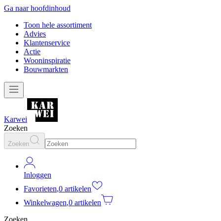
Ga naar hoofdinhoud
Toon hele assortiment
Advies
Klantenservice
Actie
Wooninspiratie
Bouwmarkten
Karwei
Zoeken
Zoeken
Inloggen
Favorieten
,
0 artikelen
Winkelwagen
,
0 artikelen
Zoeken