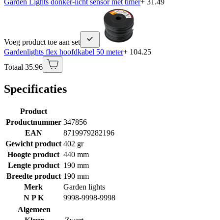
Garden Lights donker-licht sensor met timer
+ 31.49
Voeg product toe aan set
Gardenlights flex hoofdkabel 50 meter
+ 104.25
Totaal 35.96
Specificaties
Product
Productnummer
347856
EAN
8719979282196
Gewicht product
402 gr
Hoogte product
440 mm
Lengte product
190 mm
Breedte product
190 mm
Merk
Garden lights
N P K
9998-9998-9998
Algemeen