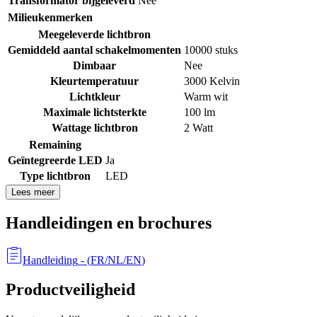
Transformator bijgeleverd
Nee
Milieukenmerken
Meegeleverde lichtbron
Gemiddeld aantal schakelmomenten
10000 stuks
Dimbaar
Nee
Kleurtemperatuur
3000 Kelvin
Lichtkleur
Warm wit
Maximale lichtsterkte
100 lm
Wattage lichtbron
2 Watt
Remaining
Geïntegreerde LED
Ja
Type lichtbron
LED
Lees meer
Handleidingen en brochures
Handleiding
- (
FR/NL/EN
)
Productveiligheid