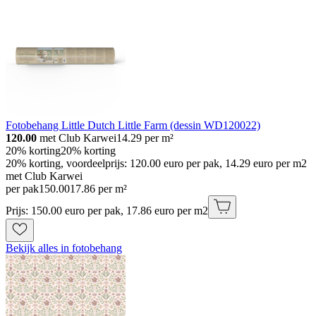
Fotobehang Little Dutch Little Farm (dessin WD120022)
120.00
met Club Karwei
14.29
per m²
20% korting
20% korting
20% korting, voordeelprijs: 120.00 euro per pak, 14.29 euro per m2
met Club Karwei
per pak
150
.
00
17.86 per m²
Prijs: 150.00 euro per pak, 17.86 euro per m2
Bekijk alles in fotobehang