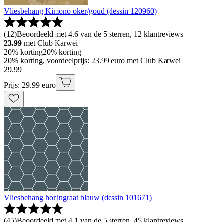
Vliesbehang Kimono oker/goud (dessin 120960)
(
12
)
Beoordeeld met 4.6 van de 5 sterren, 12 klantreviews
23.99
met Club Karwei
20% korting
20% korting
20% korting, voordeelprijs: 23.99 euro met Club Karwei
29
.
99
Prijs: 29.99 euro
Vliesbehang honingraat blauw (dessin 101671)
(
45
)
Beoordeeld met 4.1 van de 5 sterren, 45 klantreviews