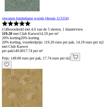
vtwonen fotobehang woods (dessin 113334)
(
1
)
Beoordeeld met 4.0 van de 5 sterren, 1 klantreview
119.20
met Club Karwei
14.19
per m²
20% korting
20% korting
20% korting, voordeelprijs: 119.20 euro per pak, 14.19 euro per m2
met Club Karwei
per pak
149
.
00
17.74 per m²
Prijs: 149.00 euro per pak, 17.74 euro per m2