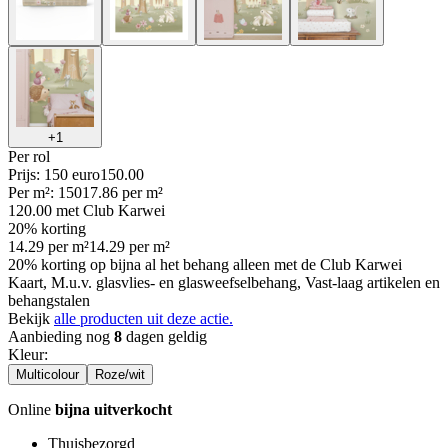
+
1
Per
rol
Prijs: 150 euro
150
.
00
Per
m²
:
150
17.86
per
m²
120.00
met Club Karwei
20% korting
14.29
per
m²
14.29
per
m²
20% korting op bijna al het behang alleen met de Club Karwei
Kaart, M.u.v. glasvlies- en glasweefselbehang, Vast-laag artikelen en
behangstalen
Bekijk
alle producten uit deze actie.
Aanbieding nog
8
dagen geldig
Kleur
:
Multicolour
Roze/wit
Online
bijna uitverkocht
Thuisbezorgd