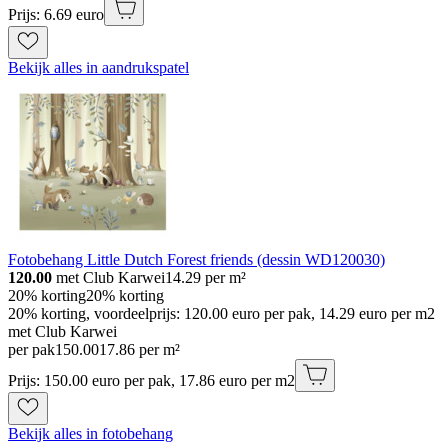
Prijs: 6.69 euro
Bekijk alles in aandrukspatel
Fotobehang Little Dutch Forest friends (dessin WD120030)
120.00
met Club Karwei
14.29
per m²
20% korting
20% korting
20% korting, voordeelprijs: 120.00 euro per pak, 14.29 euro per m2
met Club Karwei
per pak
150
.
00
17.86 per m²
Prijs: 150.00 euro per pak, 17.86 euro per m2
Bekijk alles in fotobehang