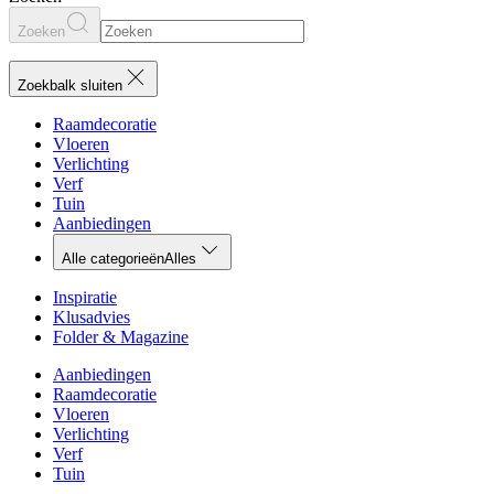
Zoeken
Zoekbalk sluiten
Raamdecoratie
Vloeren
Verlichting
Verf
Tuin
Aanbiedingen
Alle categorieën
Alles
Inspiratie
Klusadvies
Folder & Magazine
Aanbiedingen
Raamdecoratie
Vloeren
Verlichting
Verf
Tuin