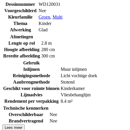
Dessinnummer
WD120031
Voorgeschilderd
Nee
Kleurfamilie
Groen
,
Multi
Thema
Kinder
Afwerking
Glad
Afmetingen
Lengte op rol
2.8 m
Hoogte afbeelding
280 cm
Breedte afbeelding
300 cm
Gebruik
Inlijmen
Muur inlijmen
Reinigingsmethode
Licht vochtige doek
Aanbrengmethode
Stotend
Geschikt voor ruimte binnen
Kinderkamer
Lijmadvies
Vliesbehanglijm
Rendement per verpakking
8.4 m²
Technische kenmerken
Overschilderbaar
Nee
Brandvertragend
Nee
Lees meer