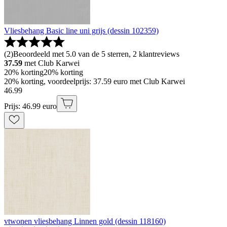
Vliesbehang Basic line uni grijs (dessin 102359)
(
2
)
Beoordeeld met 5.0 van de 5 sterren, 2 klantreviews
37.59
met Club Karwei
20% korting
20% korting
20% korting, voordeelprijs: 37.59 euro met Club Karwei
46
.
99
Prijs: 46.99 euro
vtwonen vliesbehang Linnen gold (dessin 118160)