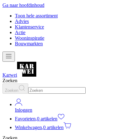
Ga naar hoofdinhoud
Toon hele assortiment
Advies
Klantenservice
Actie
Wooninspiratie
Bouwmarkten
Karwei
Zoeken
Zoeken
Inloggen
Favorieten
,
0 artikelen
Winkelwagen
,
0 artikelen
Zoeken