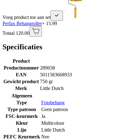
Voeg product toe aan set
Perfax Behangroller
+ 15.99
Totaal 120.00
Specificaties
Product
Productnummer
289658
EAN
5011583668933
Gewicht product
750 gr
Merk
Little Dutch
Algemeen
Type
Fotobehang
Type patroon
Geen patroon
FSC-keurmerk
Ja
Kleur
Multicolour
Lijn
Little Dutch
PEFC Keurmerk
Nee