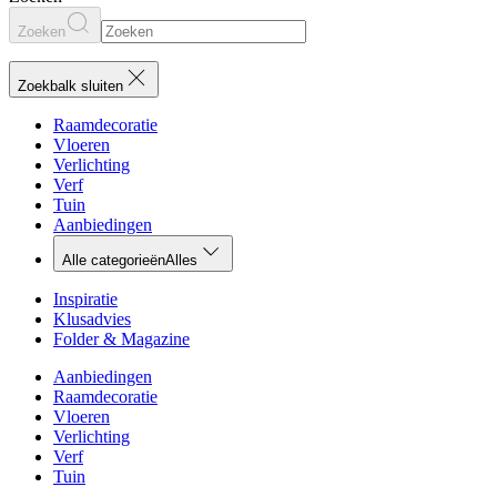
Zoeken
Zoekbalk sluiten
Raamdecoratie
Vloeren
Verlichting
Verf
Tuin
Aanbiedingen
Alle categorieën
Alles
Inspiratie
Klusadvies
Folder & Magazine
Aanbiedingen
Raamdecoratie
Vloeren
Verlichting
Verf
Tuin