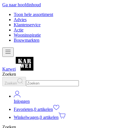
Ga naar hoofdinhoud
Toon hele assortiment
Advies
Klantenservice
Actie
Wooninspiratie
Bouwmarkten
Karwei
Zoeken
Zoeken
Inloggen
Favorieten
,
0 artikelen
Winkelwagen
,
0 artikelen
Zoeken