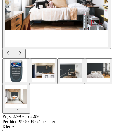
+
4
Prijs: 2.99 euro
2
.
99
Per
liter
:
99.67
99.67
per
liter
Kleur
: