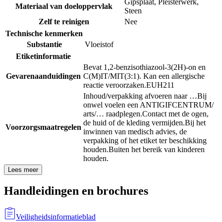
Gipsplaat
,
Pleisterwerk
,
Materiaal van doeloppervlak
Steen
Zelf te reinigen
Nee
Technische kenmerken
Substantie
Vloeistof
Etiketinformatie
Bevat 1,2-benzisothiazool-3(2H)-on en
Gevarenaanduidingen
C(M)IT/MIT(3:1). Kan een allergische
reactie veroorzaken.
EUH211
Inhoud/verpakking afvoeren naar …
Bij
onwel voelen een ANTIGIFCENTRUM/
arts/… raadplegen.
Contact met de ogen,
de huid of de kleding vermijden.
Bij het
Voorzorgsmaatregelen
inwinnen van medisch advies, de
verpakking of het etiket ter beschikking
houden.
Buiten het bereik van kinderen
houden.
Lees meer
Handleidingen en brochures
Veiligheidsinformatieblad