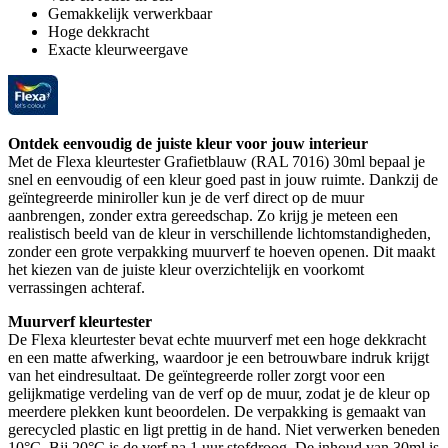
Gemakkelijk verwerkbaar
Hoge dekkracht
Exacte kleurweergave
Ontdek eenvoudig de juiste kleur voor jouw interieur
Met de Flexa kleurtester Grafietblauw (RAL 7016) 30ml bepaal je
snel en eenvoudig of een kleur goed past in jouw ruimte. Dankzij de
geïntegreerde miniroller kun je de verf direct op de muur
aanbrengen, zonder extra gereedschap. Zo krijg je meteen een
realistisch beeld van de kleur in verschillende lichtomstandigheden,
zonder een grote verpakking muurverf te hoeven openen. Dit maakt
het kiezen van de juiste kleur overzichtelijk en voorkomt
verrassingen achteraf.
Muurverf kleurtester
De Flexa kleurtester bevat echte muurverf met een hoge dekkracht
en een matte afwerking, waardoor je een betrouwbare indruk krijgt
van het eindresultaat. De geïntegreerde roller zorgt voor een
gelijkmatige verdeling van de verf op de muur, zodat je de kleur op
meerdere plekken kunt beoordelen. De verpakking is gemaakt van
gerecycled plastic en ligt prettig in de hand. Niet verwerken beneden
10°C. Bij 20°C is de verf na 1 uur stofdroog. De inhoud van 30ml is