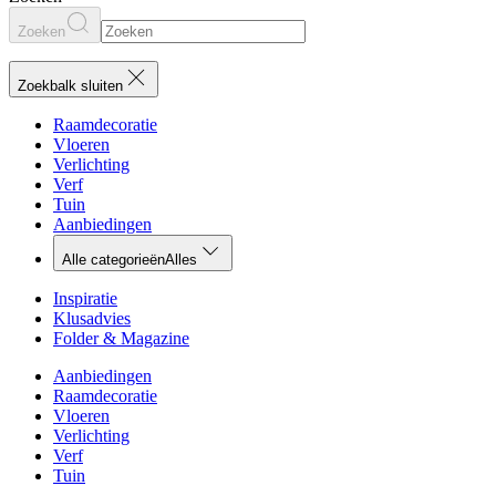
Zoeken
Zoekbalk sluiten
Raamdecoratie
Vloeren
Verlichting
Verf
Tuin
Aanbiedingen
Alle categorieën
Alles
Inspiratie
Klusadvies
Folder & Magazine
Aanbiedingen
Raamdecoratie
Vloeren
Verlichting
Verf
Tuin