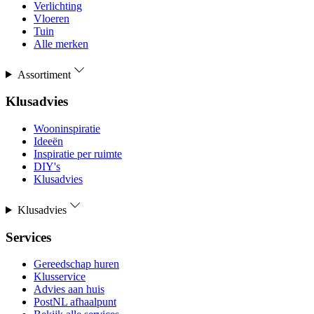
Verlichting
Vloeren
Tuin
Alle merken
Assortiment
Klusadvies
Wooninspiratie
Ideeën
Inspiratie per ruimte
DIY's
Klusadvies
Klusadvies
Services
Gereedschap huren
Klusservice
Advies aan huis
PostNL afhaalpunt