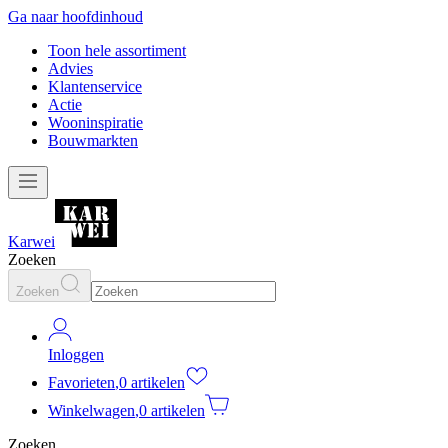
Ga naar hoofdinhoud
Toon hele assortiment
Advies
Klantenservice
Actie
Wooninspiratie
Bouwmarkten
Karwei
Zoeken
Zoeken
Inloggen
Favorieten
,
0 artikelen
Winkelwagen
,
0 artikelen
Zoeken