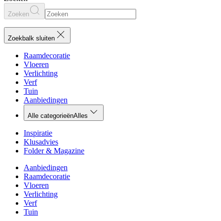
Zoeken
Zoekbalk sluiten
Raamdecoratie
Vloeren
Verlichting
Verf
Tuin
Aanbiedingen
Alle categorieën
Alles
Inspiratie
Klusadvies
Folder & Magazine
Aanbiedingen
Raamdecoratie
Vloeren
Verlichting
Verf
Tuin