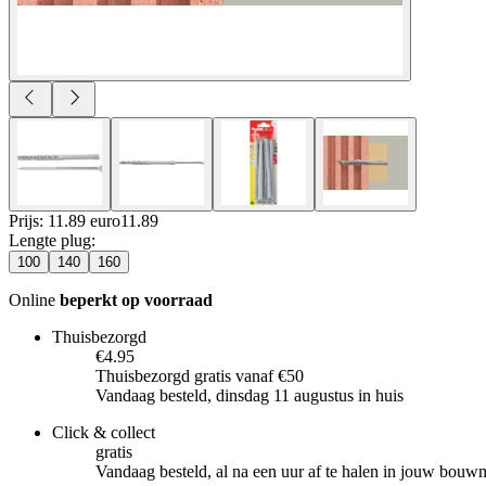
Prijs: 11.89 euro
11
.
89
Lengte plug
:
100
140
160
Online
beperkt op voorraad
Thuisbezorgd
€4.95
Thuisbezorgd gratis vanaf €50
Vandaag besteld, dinsdag 11 augustus in huis
Click & collect
gratis
Vandaag besteld, al na een uur af te halen in jouw bouw