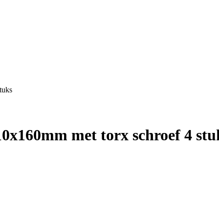
tuks
10x160mm met torx schroef 4 stu