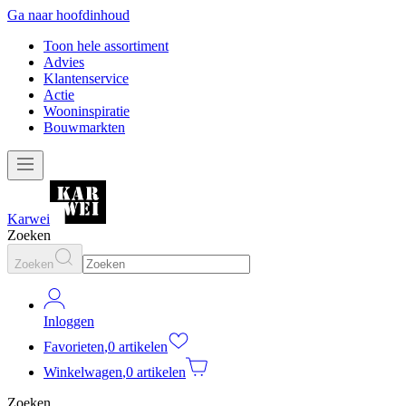
Ga naar hoofdinhoud
Toon hele assortiment
Advies
Klantenservice
Actie
Wooninspiratie
Bouwmarkten
Karwei
Zoeken
Zoeken
Inloggen
Favorieten
,
0 artikelen
Winkelwagen
,
0 artikelen
Zoeken