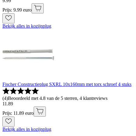
9
.
99
Prijs: 9.99 euro
Bekijk alles in kozijnplug
Fischer Constructieplug SXRL 10x160mm met torx schroef 4 stuks
(
4
)
Beoordeeld met 4.8 van de 5 sterren, 4 klantreviews
11
.
89
Prijs: 11.89 euro
Bekijk alles in kozijnplug