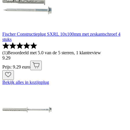
Fischer Constructieplug SXRL 10x100mm met zeskantschroef 4
stuks
(
1
)
Beoordeeld met 5.0 van de 5 sterren, 1 klantreview
9
.
29
Prijs: 9.29 euro
Bekijk alles in kozijnplug