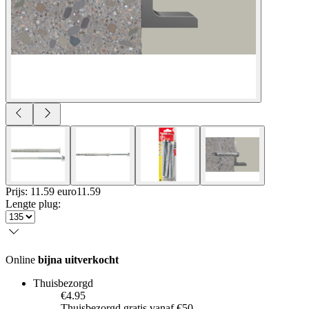
Prijs: 11.59 euro
11
.
59
Lengte plug
:
Online
bijna uitverkocht
Thuisbezorgd
€4.95
Thuisbezorgd gratis vanaf €50