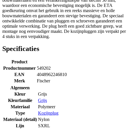
bouwmaterialen en een verankeringsdiepte van slechts 50 mm,
waardoor een economische bevestiging mogelijk is. De ETA
goedkeuring omvat het gebruik in een reeks massieve en holle
bouwmaterialen en garandeert een stevige bevestiging. De speciaal
ontwikkelde combinatie van pluggen en schroeven garandeert een
optimale verwerking. De plug heeft een goed zichtbare greep, wat
montage nog eenvoudiger maakt. De kozijnpluggen zijn verpakt per
4 stuks in een verpakking.
Specificaties
Product
Productnummer
549202
EAN
4048962246810
Merk
Fischer
Algemeen
Kleur
Grijs
Kleurfamilie
Grijs
Materiaal
Polymeer
Type
Kozijnplug
Materiaal (detail)
Nylon
Lijn
SXRL