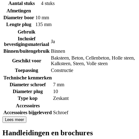
Aantal stuks
4 stuks
Afmetingen
Diameter boor
10 mm
Lengte plug
135 mm
Gebruik
Inclusief
Ja
bevestigingsmateriaal
Binnen/buitengebruik
Binnen
Baksteen
,
Beton
,
Cellenbeton
,
Holle steen
,
Geschikt voor
Kalksteen
,
Steen
,
Volle steen
Toepassing
Constructie
Technische kenmerken
Diameter schroef
7 mm
Diameter plug
10
Type kop
Zeskant
Accessoires
Accessoires bijgeleverd
Schroef
Lees meer
Handleidingen en brochures