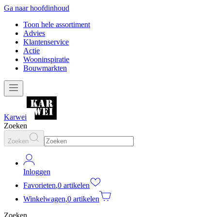
Ga naar hoofdinhoud
Toon hele assortiment
Advies
Klantenservice
Actie
Wooninspiratie
Bouwmarkten
Karwei
Zoeken
Zoeken
Inloggen
Favorieten
,
0 artikelen
Winkelwagen
,
0 artikelen
Zoeken