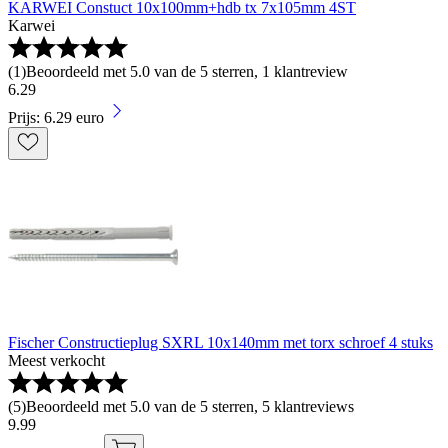
KARWEI Constuct 10x100mm+hdb tx 7x105mm 4ST
Karwei
(
1
)
Beoordeeld met 5.0 van de 5 sterren, 1 klantreview
6
.
29
Prijs: 6.29 euro
Fischer Constructieplug SXRL 10x140mm met torx schroef 4 stuks
Meest verkocht
(
5
)
Beoordeeld met 5.0 van de 5 sterren, 5 klantreviews
9
.
99