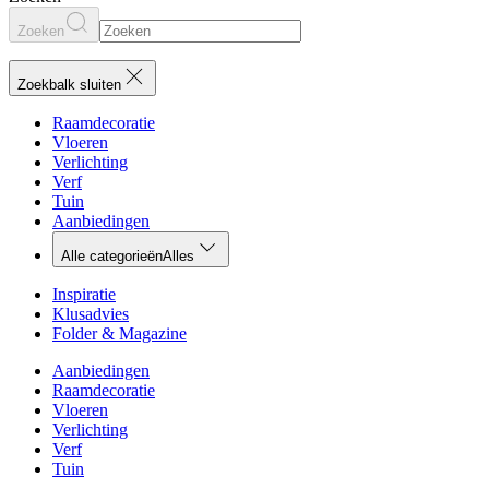
Zoeken
Zoekbalk sluiten
Raamdecoratie
Vloeren
Verlichting
Verf
Tuin
Aanbiedingen
Alle categorieën
Alles
Inspiratie
Klusadvies
Folder & Magazine
Aanbiedingen
Raamdecoratie
Vloeren
Verlichting
Verf
Tuin