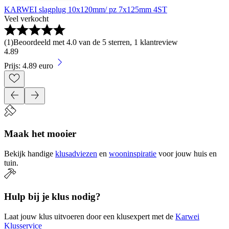
KARWEI slagplug 10x120mm/ pz 7x125mm 4ST
Veel verkocht
(
1
)
Beoordeeld met 4.0 van de 5 sterren, 1 klantreview
4
.
89
Prijs: 4.89 euro
Maak het mooier
Bekijk handige
klusadviezen
en
wooninspiratie
voor jouw huis en
tuin.
Hulp bij je klus nodig?
Laat jouw klus uitvoeren door een klusexpert met de
Karwei
Klusservice