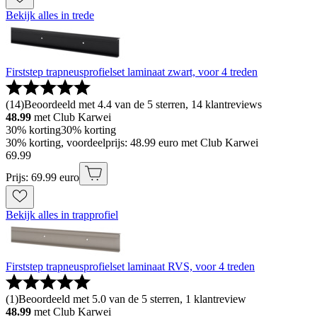
Bekijk alles in trede
Firststep trapneusprofielset laminaat zwart, voor 4 treden
(
14
)
Beoordeeld met 4.4 van de 5 sterren, 14 klantreviews
48.99
met Club Karwei
30% korting
30% korting
30% korting, voordeelprijs: 48.99 euro met Club Karwei
69
.
99
Prijs: 69.99 euro
Bekijk alles in trapprofiel
Firststep trapneusprofielset laminaat RVS, voor 4 treden
(
1
)
Beoordeeld met 5.0 van de 5 sterren, 1 klantreview
48.99
met Club Karwei