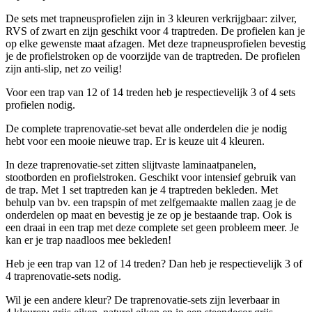
De sets met trapneusprofielen zijn in 3 kleuren verkrijgbaar: zilver,
RVS of zwart en zijn geschikt voor 4 traptreden. De profielen kan je
op elke gewenste maat afzagen. Met deze trapneusprofielen bevestig
je de profielstroken op de voorzijde van de traptreden. De profielen
zijn anti-slip, net zo veilig!
Voor een trap van 12 of 14 treden heb je respectievelijk 3 of 4 sets
profielen nodig.
De complete traprenovatie-set bevat alle onderdelen die je nodig
hebt voor een mooie nieuwe trap. Er is keuze uit 4 kleuren.
In deze traprenovatie-set zitten slijtvaste laminaatpanelen,
stootborden en profielstroken. Geschikt voor intensief gebruik van
de trap. Met 1 set traptreden kan je 4 traptreden bekleden. Met
behulp van bv. een trapspin of met zelfgemaakte mallen zaag je de
onderdelen op maat en bevestig je ze op je bestaande trap. Ook is
een draai in een trap met deze complete set geen probleem meer. Je
kan er je trap naadloos mee bekleden!
Heb je een trap van 12 of 14 treden? Dan heb je respectievelijk 3 of
4 traprenovatie-sets nodig.
Wil je een andere kleur? De traprenovatie-sets zijn leverbaar in