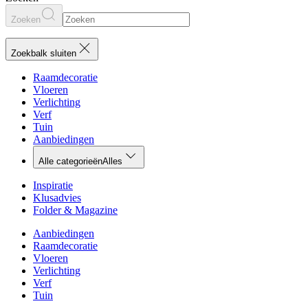
Zoeken
Zoekbalk sluiten
Raamdecoratie
Vloeren
Verlichting
Verf
Tuin
Aanbiedingen
Alle categorieën
Alles
Inspiratie
Klusadvies
Folder & Magazine
Aanbiedingen
Raamdecoratie
Vloeren
Verlichting
Verf
Tuin