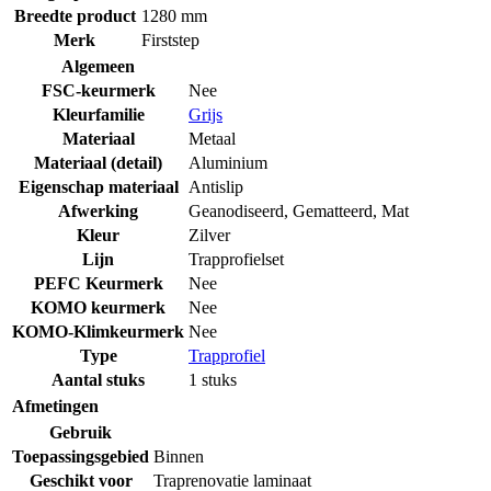
Breedte product
1280 mm
Merk
Firststep
Algemeen
FSC-keurmerk
Nee
Kleurfamilie
Grijs
Materiaal
Metaal
Materiaal (detail)
Aluminium
Eigenschap materiaal
Antislip
Afwerking
Geanodiseerd
,
Gematteerd
,
Mat
Kleur
Zilver
Lijn
Trapprofielset
PEFC Keurmerk
Nee
KOMO keurmerk
Nee
KOMO-Klimkeurmerk
Nee
Type
Trapprofiel
Aantal stuks
1 stuks
Afmetingen
Gebruik
Toepassingsgebied
Binnen
Geschikt voor
Traprenovatie laminaat