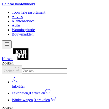
Ga naar hoofdinhoud
Toon hele assortiment
Advies
Klantenservice
Actie
Wooninspiratie
Bouwmarkten
Karwei
Zoeken
Zoeken
Inloggen
Favorieten
,
0 artikelen
Winkelwagen
,
0 artikelen
Zoeken