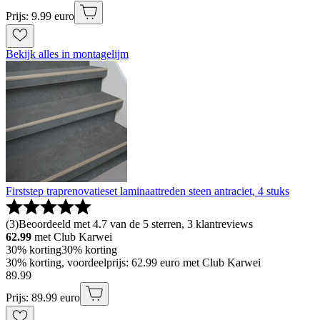
Prijs: 9.99 euro
Bekijk alles in montagelijm
Firststep traprenovatieset laminaattreden steen antraciet, 4 stuks
(
3
)
Beoordeeld met 4.7 van de 5 sterren, 3 klantreviews
62.99
met Club Karwei
30% korting
30% korting
30% korting, voordeelprijs: 62.99 euro met Club Karwei
89
.
99
Prijs: 89.99 euro