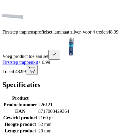
Firststep trapneusprofielset laminaat zilver, voor 4 treden
48.99
Voeg product toe aan set
Firststep trappenkit
+ 6.99
Totaal 48.99
Specificaties
Product
Productnummer
226121
EAN
8717003429364
Gewicht product
2160 gr
Hoogte product
52 mm
Lengte product
20 mm