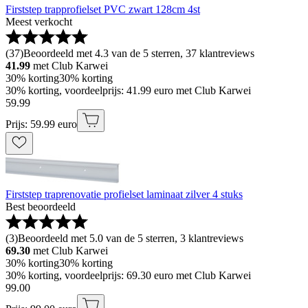
Firststep trapprofielset PVC zwart 128cm 4st
Meest verkocht
(
37
)
Beoordeeld met 4.3 van de 5 sterren, 37 klantreviews
41.99
met Club Karwei
30% korting
30% korting
30% korting, voordeelprijs: 41.99 euro met Club Karwei
59
.
99
Prijs: 59.99 euro
Firststep traprenovatie profielset laminaat zilver 4 stuks
Best beoordeeld
(
3
)
Beoordeeld met 5.0 van de 5 sterren, 3 klantreviews
69.30
met Club Karwei
30% korting
30% korting
30% korting, voordeelprijs: 69.30 euro met Club Karwei
99
.
00