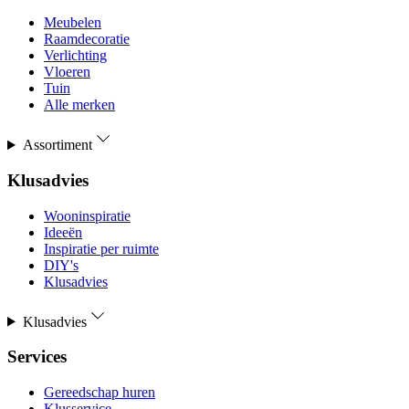
Meubelen
Raamdecoratie
Verlichting
Vloeren
Tuin
Alle merken
Assortiment
Klusadvies
Wooninspiratie
Ideeën
Inspiratie per ruimte
DIY's
Klusadvies
Klusadvies
Services
Gereedschap huren
Klusservice