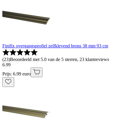
Finifix overgangsprofiel zelfklevend brons 38 mm 93 cm
(
23
)
Beoordeeld met 5.0 van de 5 sterren, 23 klantreviews
6
.
99
Prijs: 6.99 euro