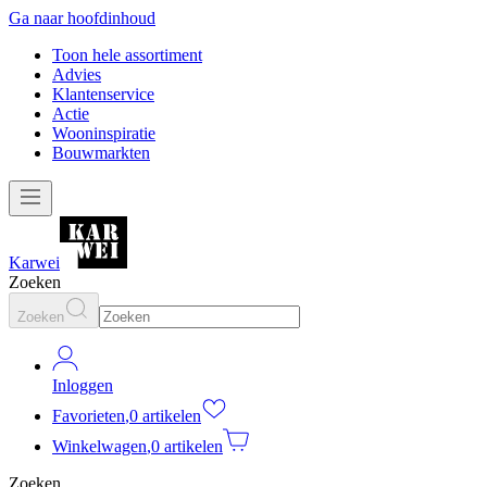
Ga naar hoofdinhoud
Toon hele assortiment
Advies
Klantenservice
Actie
Wooninspiratie
Bouwmarkten
Karwei
Zoeken
Zoeken
Inloggen
Favorieten
,
0 artikelen
Winkelwagen
,
0 artikelen
Zoeken