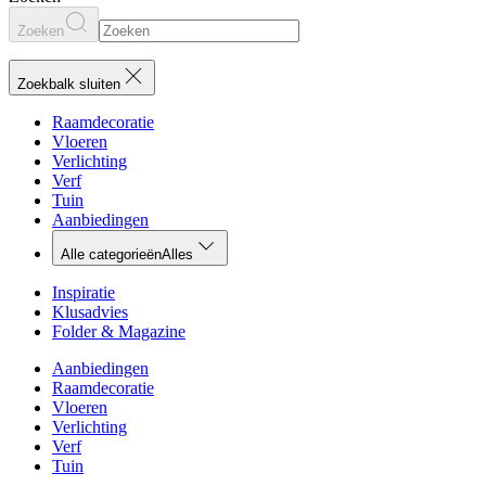
Zoeken
Zoekbalk sluiten
Raamdecoratie
Vloeren
Verlichting
Verf
Tuin
Aanbiedingen
Alle categorieën
Alles
Inspiratie
Klusadvies
Folder & Magazine
Aanbiedingen
Raamdecoratie
Vloeren
Verlichting
Verf
Tuin