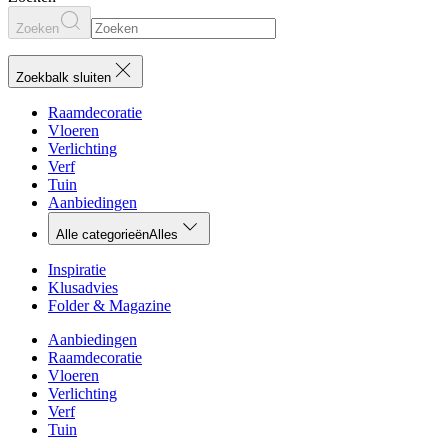
Zoeken
Zoekbalk sluiten
Raamdecoratie
Vloeren
Verlichting
Verf
Tuin
Aanbiedingen
Alle categorieën
Alles
Inspiratie
Klusadvies
Folder & Magazine
Aanbiedingen
Raamdecoratie
Vloeren
Verlichting
Verf
Tuin