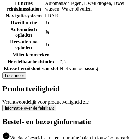
Functies
Automatisch legen
,
Dweil drogen
,
Dweil
reinigingsstation
wassen
,
Water bijvullen
Navigatiesysteem
liDAR
Dweilfunctie
Ja
Automatisch
Ja
opladen
Hervatten na
Ja
opladen
Milieukenmerken
Herstelbaarheidsindex
7,5
Klasse heruitstoot van stof
Niet van toepassing
Lees meer
Productveiligheid
Verantwoordelijk voor productveiligheid zie
informatie over de fabrikant
Bestel- en bezorginformatie
Vandaag besteld, al na een uur af te halen in jouw bouwmarkt