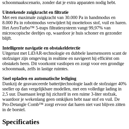
schoonmaakscenario, zonder dat je extra apparaten nodig hebt.
Uitstekende zuigkracht en filtratie
Met een maximale zuigkracht van 30.000 Pa in handmodus en
8.000 Pa in robotmodus verwijdert hij moeiteloos stof, vuil en haren.
Het AeroTurbo™ 5-traps filtratiesysteem vangt 99,97% van
microscopische deeltjes op, waardoor je huis schoner en gezonder
blijft.
Intelligente navigatie en obstakeldetectie
Uitgerust met LiDAR-technologie en dubbele lasersensoren scant de
stofzuiger zijn omgeving in realtime en navigeert hij efficiënt om
obstakels heen. Dit voorkomt vastlopen en zorgt voor een grondige
schoonmaak, zelfs in lastige ruimtes.
Snel opladen en automatische lediging
Dankzij de geavanceerde batterijtechnologie laadt de stofzuiger 40%
sneller op dan vergelijkbare modellen, met een volledige lading in
2,5 uur. Daarnaast leegt hij zichzelf in een ruime 3-liter stofzak,
waardoor je wekenlang geen omkijken hebt naar stof en vuil. De
Pro-Detangle Comb™ zorgt ervoor dat haren niet vast blijven zitten
in de borstel.
Specificaties