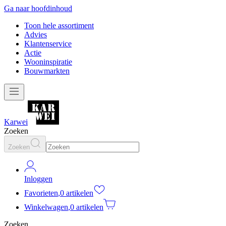
Ga naar hoofdinhoud
Toon hele assortiment
Advies
Klantenservice
Actie
Wooninspiratie
Bouwmarkten
Karwei
Zoeken
Zoeken
Inloggen
Favorieten
,
0 artikelen
Winkelwagen
,
0 artikelen
Zoeken