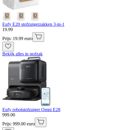
Eufy E20 stofzuigerzakken 3-in-1
19
.
99
Prijs: 19.99 euro
Bekijk alles in stofzak
Eufy robotstofzuiger Omni E28
999
.
00
Prijs: 999.00 euro