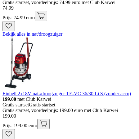
Gratis startset, voordeelprijs: 74.99 euro met Club Karwei
74
.
99
Prijs: 74.99 euro
Bekijk alles in nat/droogzuiger
Einhell 2x18V nat-/droogzuiger TE-VC 36/30 Li S (zonder accu)
199.00
met Club Karwei
Gratis startset
Gratis startset
Gratis startset, voordeelprijs: 199.00 euro met Club Karwei
199
.
00
Prijs: 199.00 euro