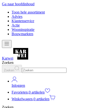
Ga naar hoofdinhoud
Toon hele assortiment
Advies
Klantenservice
Actie
Wooninspiratie
Bouwmarkten
Karwei
Zoeken
Zoeken
Inloggen
Favorieten
,
0 artikelen
Winkelwagen
,
0 artikelen
Zoeken