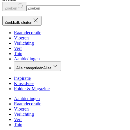
Zoeken
Zoekbalk sluiten
Raamdecoratie
Vloeren
Verlichting
Verf
Tuin
Aanbiedingen
Alle categorieën
Alles
Inspiratie
Klusadvies
Folder & Magazine
Aanbiedingen
Raamdecoratie
Vloeren
Verlichting
Verf
Tuin