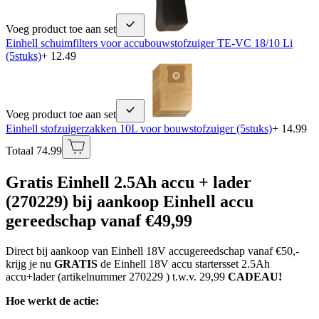
Voeg product toe aan set
Einhell schuimfilters voor accubouwstofzuiger TE-VC 18/10 Li
(5stuks)
+ 12.49
Voeg product toe aan set
Einhell stofzuigerzakken 10L voor bouwstofzuiger (5stuks)
+ 14.99
Totaal 74.99
Gratis Einhell 2.5Ah accu + lader
(270229) bij aankoop Einhell accu
gereedschap vanaf €49,99
Direct bij aankoop van Einhell 18V accugereedschap vanaf €50,-
krijg je nu
GRATIS
de Einhell 18V accu startersset 2.5Ah
accu+lader (artikelnummer 270229 ) t.w.v. 29,99
CADEAU!
Hoe werkt de actie: