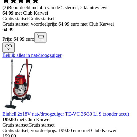
(
2
)
Beoordeeld met 4.5 van de 5 sterren, 2 klantreviews
64.99
met Club Karwei
Gratis startset
Gratis startset
Gratis startset, voordeelprijs: 64.99 euro met Club Karwei
64
.
99
Prijs: 64.99 euro
Bekijk alles in nat/droogzuiger
Einhell 2x18V nat-/droogzuiger TE-VC 36/30 Li S (zonder accu)
199.00
met Club Karwei
Gratis startset
Gratis startset
Gratis startset, voordeelprijs: 199.00 euro met Club Karwei
199
.
00