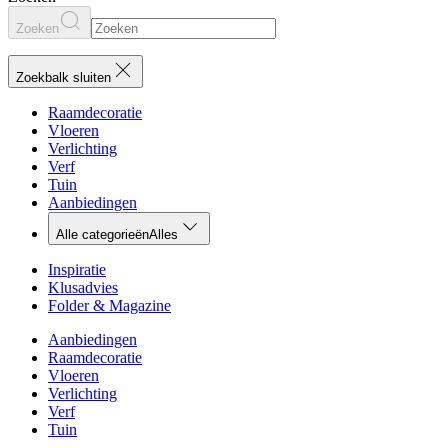
Zoeken
Zoekbalk sluiten
Raamdecoratie
Vloeren
Verlichting
Verf
Tuin
Aanbiedingen
Alle categorieën
Alles
Inspiratie
Klusadvies
Folder & Magazine
Aanbiedingen
Raamdecoratie
Vloeren
Verlichting
Verf
Tuin