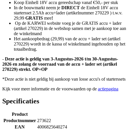
Koop Einhell 18V accu gereedschap vanaf €50,- per stuk
In de bouwmarkt neem je
DIRECT
de Einhell 18V accu
startersset 2.5Ah accu+lader (artikelnummer 270229 ) t.w.v.
29,99
GRATIS
mee
!
Op de KARWEI website voeg je de GRATIS accu + lader
(artikel 270229) in de webshop samen met je aankoop toe aan
de winkelmand
Het aankoopbedrag (29,99) van de accu + lader set (artikel
270229) wordt in de kassa of winkelmand ingehouden op het
totaalbedrag.
-
Deze actie is geldig van 3-Augustus-2026 t/m 30-Augustus-
2026 en zolang de voorraad van de accu + lader set (artikel
270229) strekt. OP=OP
*Deze actie is niet geldig bij aankoop van losse accu's of starterssets
Kijk voor meer informatie en de voorwaarden op de
actiepagina
Specificaties
Product
Productnummer
273622
EAN
4006825640274