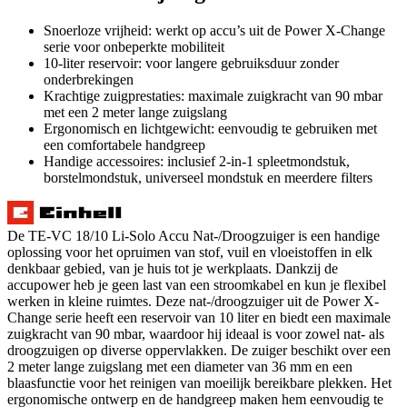
Snoerloze vrijheid: werkt op accu’s uit de Power X-Change
serie voor onbeperkte mobiliteit
10-liter reservoir: voor langere gebruiksduur zonder
onderbrekingen
Krachtige zuigprestaties: maximale zuigkracht van 90 mbar
met een 2 meter lange zuigslang
Ergonomisch en lichtgewicht: eenvoudig te gebruiken met
een comfortabele handgreep
Handige accessoires: inclusief 2-in-1 spleetmondstuk,
borstelmondstuk, universeel mondstuk en meerdere filters
De TE-VC 18/10 Li-Solo Accu Nat-/Droogzuiger is een handige
oplossing voor het opruimen van stof, vuil en vloeistoffen in elk
denkbaar gebied, van je huis tot je werkplaats. Dankzij de
accupower heb je geen last van een stroomkabel en kun je flexibel
werken in kleine ruimtes. Deze nat-/droogzuiger uit de Power X-
Change serie heeft een reservoir van 10 liter en biedt een maximale
zuigkracht van 90 mbar, waardoor hij ideaal is voor zowel nat- als
droogzuigen op diverse oppervlakken. De zuiger beschikt over een
2 meter lange zuigslang met een diameter van 36 mm en een
blaasfunctie voor het reinigen van moeilijk bereikbare plekken. Het
ergonomische ontwerp en de handgreep maken hem eenvoudig te