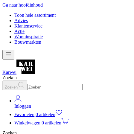
Ga naar hoofdinhoud
Toon hele assortiment
Advies
Klantenservice
Actie
Wooninspiratie
Bouwmarkten
Karwei
Zoeken
Zoeken
Inloggen
Favorieten
,
0 artikelen
Winkelwagen
,
0 artikelen
Zoeken