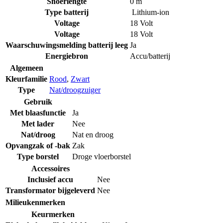
Snoerlengte
0 m
Type batterij
Lithium-ion
Voltage
18 Volt
Voltage
18 Volt
Waarschuwingsmelding batterij leeg
Ja
Energiebron
Accu/batterij
Algemeen
Kleurfamilie
Rood
,
Zwart
Type
Nat/droogzuiger
Gebruik
Met blaasfunctie
Ja
Met lader
Nee
Nat/droog
Nat en droog
Opvangzak of -bak
Zak
Type borstel
Droge vloerborstel
Accessoires
Inclusief accu
Nee
Transformator bijgeleverd
Nee
Milieukenmerken
Keurmerken