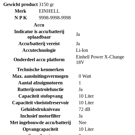
Gewicht product
3150 gr
Merk
EINHELL
N P K
9998-9998-9998
Accu
Indicator is accu/batterij
Ja
oplaadbaar
Accu/batterij vereist
Ja
Accutechnologie
Li-Ion
Einhell Power X-Change
Onderdeel accu platform
18V
Technische kenmerken
Max. aansluitingsvermogen
0 Watt
Aantal afzuigmotoren
1
Batterijcontrolefunctie
Ja
Capaciteit stofopvang
10 Liter
Capaciteit vloeistofreservoir
10 Liter
Geluidsdrukniveau
72 dB
Inclusief motorfilter
Ja
Met ingebouwde accu/batterij
Nee
Opvangcapaciteit
10 Liter