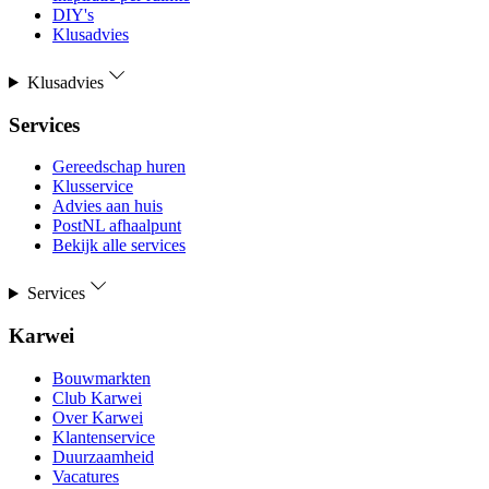
DIY's
Klusadvies
Klusadvies
Services
Gereedschap huren
Klusservice
Advies aan huis
PostNL afhaalpunt
Bekijk alle services
Services
Karwei
Bouwmarkten
Club Karwei
Over Karwei
Klantenservice
Duurzaamheid
Vacatures