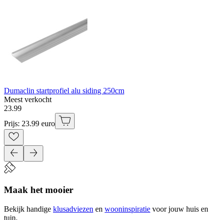
Dumaclin startprofiel alu siding 250cm
Meest verkocht
23
.
99
Prijs: 23.99 euro
Maak het mooier
Bekijk handige
klusadviezen
en
wooninspiratie
voor jouw huis en
tuin.