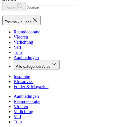
Zoeken
Zoekbalk sluiten
Raamdecoratie
Vloeren
Verlichting
Verf
Tuin
Aanbiedingen
Alle categorieën
Alles
Inspiratie
Klusadvies
Folder & Magazine
Aanbiedingen
Raamdecoratie
Vloeren
Verlichting
Verf
Tuin