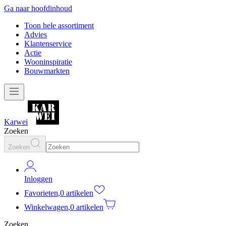
Ga naar hoofdinhoud
Toon hele assortiment
Advies
Klantenservice
Actie
Wooninspiratie
Bouwmarkten
Karwei
Zoeken
Zoeken
Inloggen
Favorieten
,
0 artikelen
Winkelwagen
,
0 artikelen
Zoeken