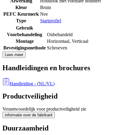
Afwerking
Houtlook met voelbare houtnerf
Kleur
Bruin
PEFC Keurmerk
Nee
Type
Startprofiel
Gebruik
Voorbehandeling
Onbehandeld
Montage
Horizontaal
,
Verticaal
Bevestigingsmethode
Schroeven
Lees meer
Handleidingen en brochures
Handleiding
- (
NL/VL
)
Productveiligheid
Verantwoordelijk voor productveiligheid zie
informatie over de fabrikant
Duurzaamheid