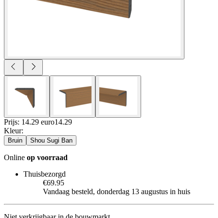
Prijs: 14.29 euro
14
.
29
Kleur
:
Bruin
Shou Sugi Ban
Online
op voorraad
Thuisbezorgd
€69.95
Vandaag besteld, donderdag 13 augustus in huis
Niet verkrijgbaar in de bouwmarkt