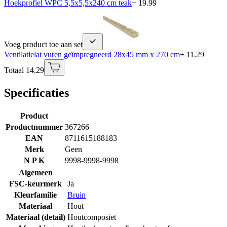
Hoekprofiel WPC 5,5x5,5x240 cm teak
+ 19.99
Voeg product toe aan set
Ventilatielat vuren geïmpregneerd 28x45 mm x 270 cm
+ 11.29
Totaal 14.29
Specificaties
Product
Productnummer
367266
EAN
8711615188183
Merk
Geen
N P K
9998-9998-9998
Algemeen
FSC-keurmerk
Ja
Kleurfamilie
Bruin
Materiaal
Hout
Materiaal (detail)
Houtcomposiet