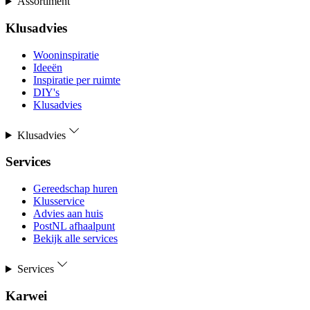
Assortiment
Klusadvies
Wooninspiratie
Ideeën
Inspiratie per ruimte
DIY's
Klusadvies
Klusadvies
Services
Gereedschap huren
Klusservice
Advies aan huis
PostNL afhaalpunt
Bekijk alle services
Services
Karwei