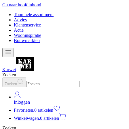
Ga naar hoofdinhoud
Toon hele assortiment
Advies
Klantenservice
Actie
Wooninspiratie
Bouwmarkten
Karwei
Zoeken
Zoeken
Inloggen
Favorieten
,
0 artikelen
Winkelwagen
,
0 artikelen
Zoeken