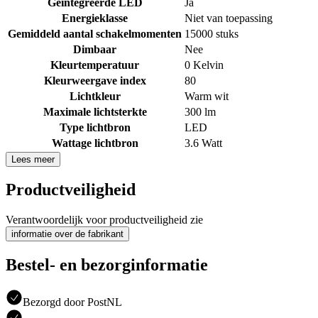
Geïntegreerde LED
Ja
Energieklasse
Niet van toepassing
Gemiddeld aantal schakelmomenten
15000 stuks
Dimbaar
Nee
Kleurtemperatuur
0 Kelvin
Kleurweergave index
80
Lichtkleur
Warm wit
Maximale lichtsterkte
300 lm
Type lichtbron
LED
Wattage lichtbron
3.6 Watt
Lees meer
Productveiligheid
Verantwoordelijk voor productveiligheid zie
informatie over de fabrikant
Bestel- en bezorginformatie
Bezorgd door PostNL