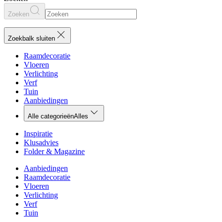
Zoeken
Zoekbalk sluiten
Raamdecoratie
Vloeren
Verlichting
Verf
Tuin
Aanbiedingen
Alle categorieën
Alles
Inspiratie
Klusadvies
Folder & Magazine
Aanbiedingen
Raamdecoratie
Vloeren
Verlichting
Verf
Tuin