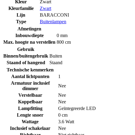
Kleur
Zwart
Kleurfamilie
Zwart
Lijn
BARACCONI
Type
Buitenlampen
Afmetingen
Inbouwdiepte
0 mm
Max. hoogte na verstellen
800 cm
Gebruik
Binnen/buitengebruik
Buiten
Staand of hangend
Staand
Technische kenmerken
Aantal lichtpunten
1
Armatuur inclusief
Nee
dimmer
Verstelbaar
Nee
Koppelbaar
Nee
Lampfitting
Geïntegreerde LED
Lengte snoer
0 cm
Wattage
3.6 Watt
Inclusief schakelaar
Nee
Richtbaar
Niet richtbaar