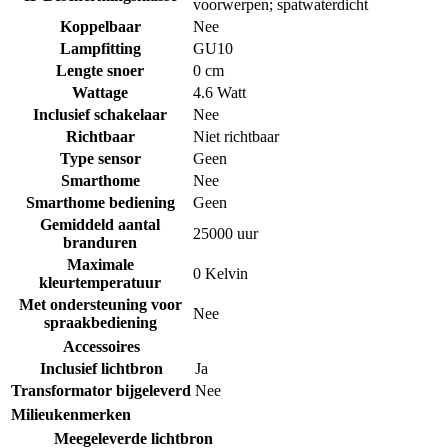
voorwerpen; spatwaterdicht
Koppelbaar
Nee
Lampfitting
GU10
Lengte snoer
0 cm
Wattage
4.6 Watt
Inclusief schakelaar
Nee
Richtbaar
Niet richtbaar
Type sensor
Geen
Smarthome
Nee
Smarthome bediening
Geen
Gemiddeld aantal
25000 uur
branduren
Maximale
0 Kelvin
kleurtemperatuur
Met ondersteuning voor
Nee
spraakbediening
Accessoires
Inclusief lichtbron
Ja
Transformator bijgeleverd
Nee
Milieukenmerken
Meegeleverde lichtbron