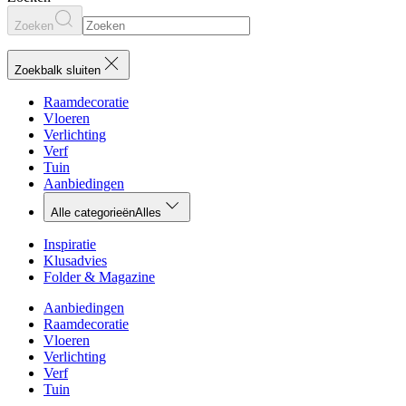
Zoeken
Zoekbalk sluiten
Raamdecoratie
Vloeren
Verlichting
Verf
Tuin
Aanbiedingen
Alle categorieën
Alles
Inspiratie
Klusadvies
Folder & Magazine
Aanbiedingen
Raamdecoratie
Vloeren
Verlichting
Verf
Tuin