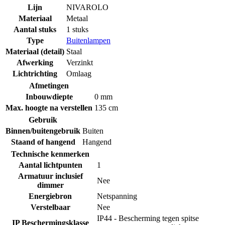
Lijn
NIVAROLO
Materiaal
Metaal
Aantal stuks
1 stuks
Type
Buitenlampen
Materiaal (detail)
Staal
Afwerking
Verzinkt
Lichtrichting
Omlaag
Afmetingen
Inbouwdiepte
0 mm
Max. hoogte na verstellen
135 cm
Gebruik
Binnen/buitengebruik
Buiten
Staand of hangend
Hangend
Technische kenmerken
Aantal lichtpunten
1
Armatuur inclusief
Nee
dimmer
Energiebron
Netspanning
Verstelbaar
Nee
IP44 - Bescherming tegen spitse
IP Beschermingsklasse