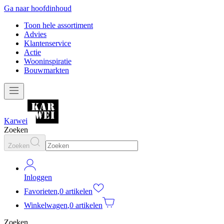
Ga naar hoofdinhoud
Toon hele assortiment
Advies
Klantenservice
Actie
Wooninspiratie
Bouwmarkten
Karwei
Zoeken
Zoeken
Inloggen
Favorieten
,
0 artikelen
Winkelwagen
,
0 artikelen
Zoeken