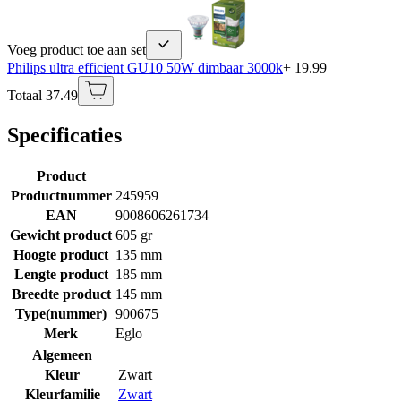
Voeg product toe aan set
Philips ultra efficient GU10 50W dimbaar 3000k
+ 19.99
Totaal 37.49
Specificaties
Product
Productnummer
245959
EAN
9008606261734
Gewicht product
605 gr
Hoogte product
135 mm
Lengte product
185 mm
Breedte product
145 mm
Type(nummer)
900675
Merk
Eglo
Algemeen
Kleur
Zwart
Kleurfamilie
Zwart