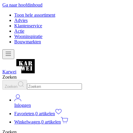
Ga naar hoofdinhoud
Toon hele assortiment
Advies
Klantenservice
Actie
Wooninspiratie
Bouwmarkten
Karwei
Zoeken
Zoeken
Inloggen
Favorieten
,
0 artikelen
Winkelwagen
,
0 artikelen
Zoeken