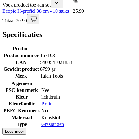
Voeg product toe aan set
Ecopic H-profiel 38 cm - 10 stuks
+ 25.99
Totaal 70.99
Specificaties
Product
Productnummer
167193
EAN
5400541021833
Gewicht product
8799 gr
Merk
Talen Tools
Algemeen
FSC-keurmerk
Nee
Kleur
lichtbruin
Kleurfamilie
Bruin
PEFC Keurmerk
Nee
Materiaal
Kunststof
Type
Grasranden
Lees meer