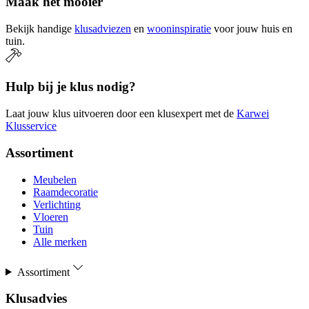
Maak het mooier
Bekijk handige
klusadviezen
en
wooninspiratie
voor jouw huis en
tuin.
Hulp bij je klus nodig?
Laat jouw klus uitvoeren door een klusexpert met de
Karwei
Klusservice
Assortiment
Meubelen
Raamdecoratie
Verlichting
Vloeren
Tuin
Alle merken
Assortiment
Klusadvies