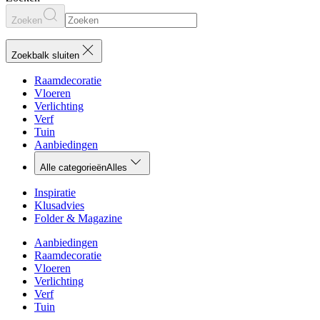
Zoeken
Zoekbalk sluiten
Raamdecoratie
Vloeren
Verlichting
Verf
Tuin
Aanbiedingen
Alle categorieën
Alles
Inspiratie
Klusadvies
Folder & Magazine
Aanbiedingen
Raamdecoratie
Vloeren
Verlichting
Verf
Tuin