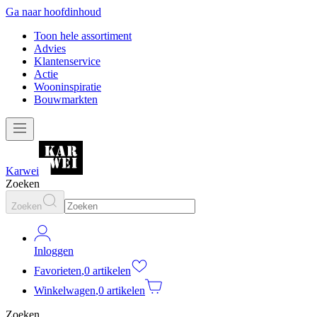
Ga naar hoofdinhoud
Toon hele assortiment
Advies
Klantenservice
Actie
Wooninspiratie
Bouwmarkten
Karwei
Zoeken
Zoeken
Inloggen
Favorieten
,
0 artikelen
Winkelwagen
,
0 artikelen
Zoeken