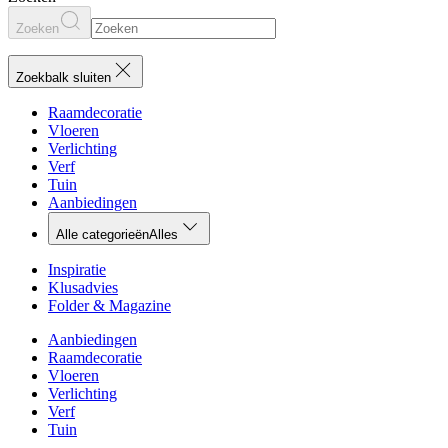
Zoeken
Zoekbalk sluiten
Raamdecoratie
Vloeren
Verlichting
Verf
Tuin
Aanbiedingen
Alle categorieën
Alles
Inspiratie
Klusadvies
Folder & Magazine
Aanbiedingen
Raamdecoratie
Vloeren
Verlichting
Verf
Tuin