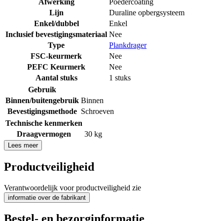
Afwerking
Poedercoating
Lijn
Duraline opbergsysteem
Enkel/dubbel
Enkel
Inclusief bevestigingsmateriaal
Nee
Type
Plankdrager
FSC-keurmerk
Nee
PEFC Keurmerk
Nee
Aantal stuks
1 stuks
Gebruik
Binnen/buitengebruik
Binnen
Bevestigingsmethode
Schroeven
Technische kenmerken
Draagvermogen
30 kg
Lees meer
Productveiligheid
Verantwoordelijk voor productveiligheid zie
informatie over de fabrikant
Bestel- en bezorginformatie