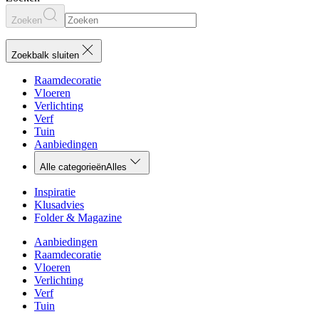
Zoeken
Zoekbalk sluiten
Raamdecoratie
Vloeren
Verlichting
Verf
Tuin
Aanbiedingen
Alle categorieën
Alles
Inspiratie
Klusadvies
Folder & Magazine
Aanbiedingen
Raamdecoratie
Vloeren
Verlichting
Verf
Tuin