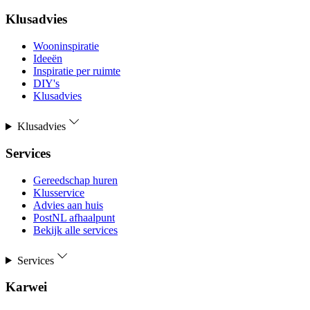
Klusadvies
Wooninspiratie
Ideeën
Inspiratie per ruimte
DIY's
Klusadvies
Klusadvies
Services
Gereedschap huren
Klusservice
Advies aan huis
PostNL afhaalpunt
Bekijk alle services
Services
Karwei