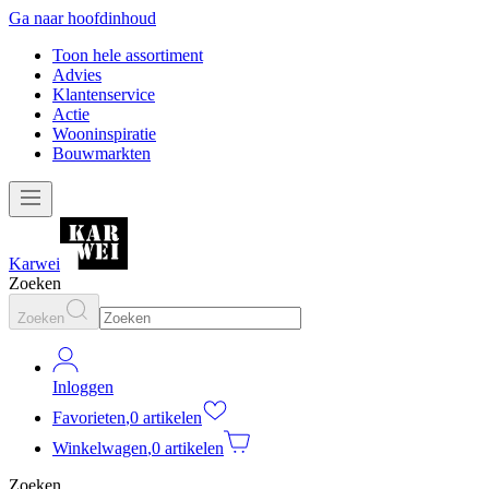
Ga naar hoofdinhoud
Toon hele assortiment
Advies
Klantenservice
Actie
Wooninspiratie
Bouwmarkten
Karwei
Zoeken
Zoeken
Inloggen
Favorieten
,
0 artikelen
Winkelwagen
,
0 artikelen
Zoeken