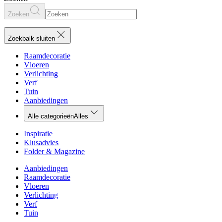
Zoeken
Zoekbalk sluiten
Raamdecoratie
Vloeren
Verlichting
Verf
Tuin
Aanbiedingen
Alle categorieën
Alles
Inspiratie
Klusadvies
Folder & Magazine
Aanbiedingen
Raamdecoratie
Vloeren
Verlichting
Verf
Tuin