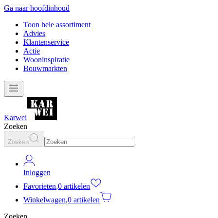
Ga naar hoofdinhoud
Toon hele assortiment
Advies
Klantenservice
Actie
Wooninspiratie
Bouwmarkten
Karwei
Zoeken
Zoeken
Inloggen
Favorieten
,
0 artikelen
Winkelwagen
,
0 artikelen
Zoeken