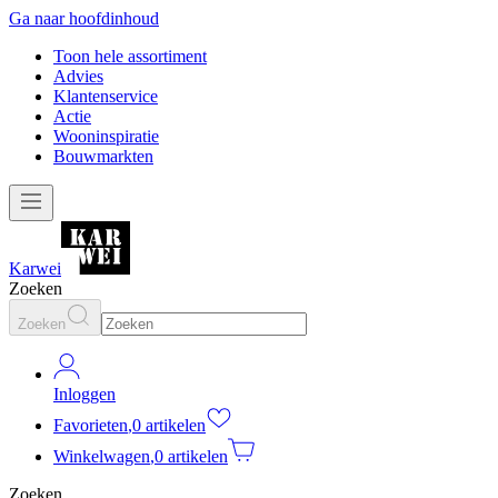
Ga naar hoofdinhoud
Toon hele assortiment
Advies
Klantenservice
Actie
Wooninspiratie
Bouwmarkten
Karwei
Zoeken
Zoeken
Inloggen
Favorieten
,
0 artikelen
Winkelwagen
,
0 artikelen
Zoeken