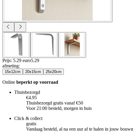
Prijs: 5.29 euro
5
.
29
afmeting
:
15x12cm
20x15cm
25x20cm
Online
beperkt op voorraad
Thuisbezorgd
€4.95
Thuisbezorgd gratis vanaf €50
Voor 21:00 besteld, morgen in huis
Click & collect
gratis
Vandaag besteld, al na een uur af te halen in jouw bouw