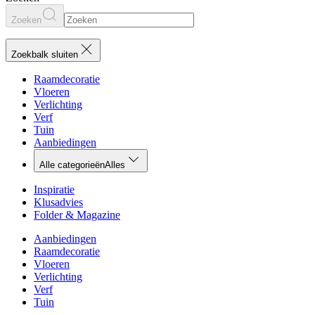
Zoeken
Zoekbalk sluiten
Raamdecoratie
Vloeren
Verlichting
Verf
Tuin
Aanbiedingen
Alle categorieën
Alles
Inspiratie
Klusadvies
Folder & Magazine
Aanbiedingen
Raamdecoratie
Vloeren
Verlichting
Verf
Tuin