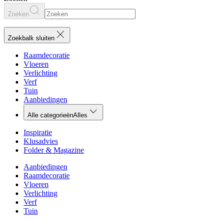
Zoeken
Zoekbalk sluiten
Raamdecoratie
Vloeren
Verlichting
Verf
Tuin
Aanbiedingen
Alle categorieën
Alles
Inspiratie
Klusadvies
Folder & Magazine
Aanbiedingen
Raamdecoratie
Vloeren
Verlichting
Verf
Tuin