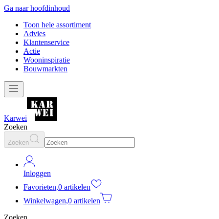
Ga naar hoofdinhoud
Toon hele assortiment
Advies
Klantenservice
Actie
Wooninspiratie
Bouwmarkten
Karwei
Zoeken
Zoeken
Inloggen
Favorieten
,
0 artikelen
Winkelwagen
,
0 artikelen
Zoeken