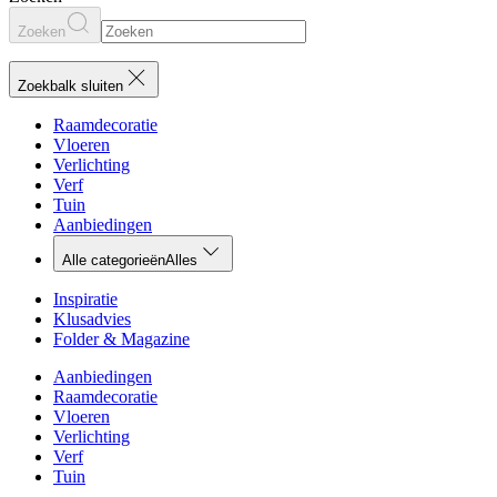
Zoeken
Zoekbalk sluiten
Raamdecoratie
Vloeren
Verlichting
Verf
Tuin
Aanbiedingen
Alle categorieën
Alles
Inspiratie
Klusadvies
Folder & Magazine
Aanbiedingen
Raamdecoratie
Vloeren
Verlichting
Verf
Tuin