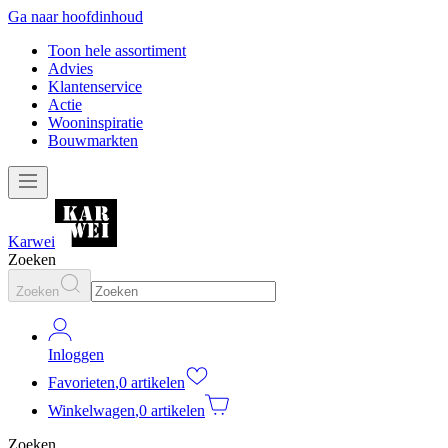
Ga naar hoofdinhoud
Toon hele assortiment
Advies
Klantenservice
Actie
Wooninspiratie
Bouwmarkten
Karwei
Zoeken
Zoeken
Inloggen
Favorieten
,
0 artikelen
Winkelwagen
,
0 artikelen
Zoeken