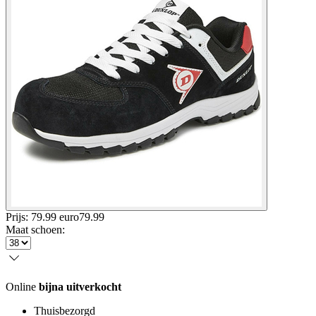
Prijs: 79.99 euro
79
.
99
Maat schoen
:
Online
bijna uitverkocht
Thuisbezorgd