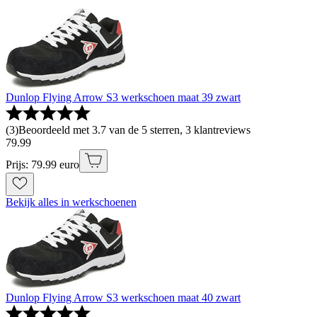
Dunlop Flying Arrow S3 werkschoen maat 39 zwart
(
3
)
Beoordeeld met 3.7 van de 5 sterren, 3 klantreviews
79
.
99
Prijs: 79.99 euro
Bekijk alles in werkschoenen
Dunlop Flying Arrow S3 werkschoen maat 40 zwart