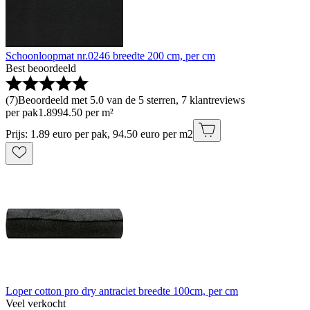
Schoonloopmat nr.0246 breedte 200 cm, per cm
Best beoordeeld
(
7
)
Beoordeeld met 5.0 van de 5 sterren, 7 klantreviews
per pak
1
.
89
94.50 per m²
Prijs: 1.89 euro per pak, 94.50 euro per m2
Loper cotton pro dry antraciet breedte 100cm, per cm
Veel verkocht