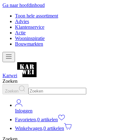
Ga naar hoofdinhoud
Toon hele assortiment
Advies
Klantenservice
Actie
Wooninspiratie
Bouwmarkten
Karwei
Zoeken
Zoeken
Inloggen
Favorieten
,
0 artikelen
Winkelwagen
,
0 artikelen
Zoeken