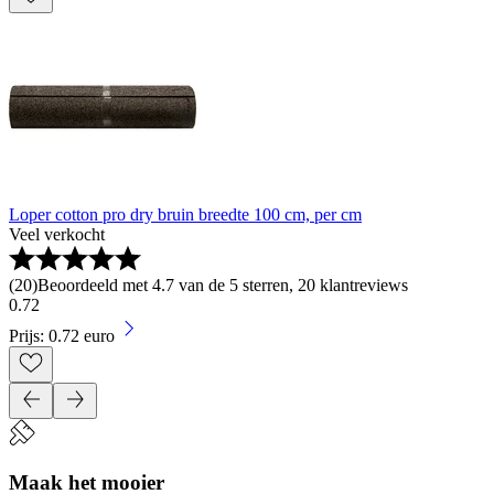
Loper cotton pro dry bruin breedte 100 cm, per cm
Veel verkocht
(
20
)
Beoordeeld met 4.7 van de 5 sterren, 20 klantreviews
0
.
72
Prijs: 0.72 euro
Maak het mooier