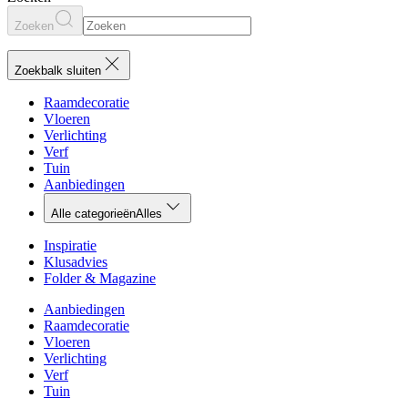
Zoeken
Zoekbalk sluiten
Raamdecoratie
Vloeren
Verlichting
Verf
Tuin
Aanbiedingen
Alle categorieën
Alles
Inspiratie
Klusadvies
Folder & Magazine
Aanbiedingen
Raamdecoratie
Vloeren
Verlichting
Verf
Tuin