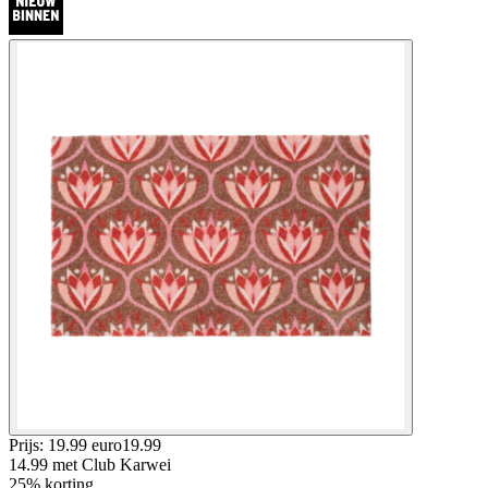
Prijs: 19.99 euro
19
.
99
14.99
met Club Karwei
25% korting