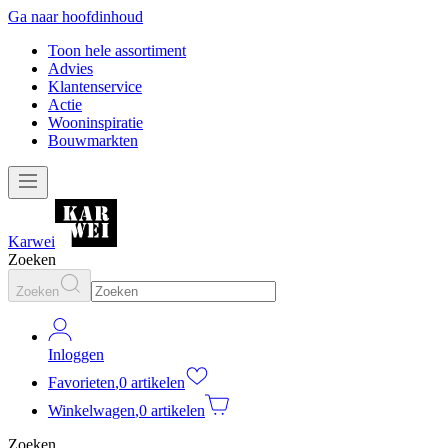
Ga naar hoofdinhoud
Toon hele assortiment
Advies
Klantenservice
Actie
Wooninspiratie
Bouwmarkten
Karwei
Zoeken
Zoeken
Inloggen
Favorieten
,
0 artikelen
Winkelwagen
,
0 artikelen
Zoeken