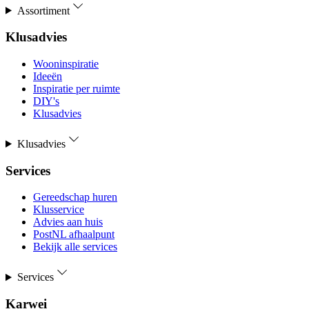
Assortiment
Klusadvies
Wooninspiratie
Ideeën
Inspiratie per ruimte
DIY's
Klusadvies
Klusadvies
Services
Gereedschap huren
Klusservice
Advies aan huis
PostNL afhaalpunt
Bekijk alle services
Services
Karwei