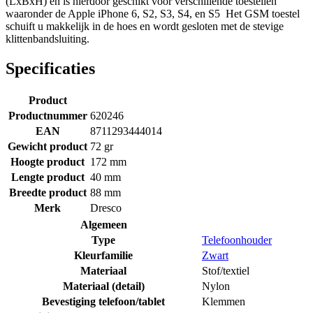
(LxBxH) en is hierdoor geschikt voor verschillende toestellen
waaronder de Apple iPhone 6, S2, S3, S4, en S5 Het GSM toestel
schuift u makkelijk in de hoes en wordt gesloten met de stevige
klittenbandsluiting.
Specificaties
Product
Productnummer
620246
EAN
8711293444014
Gewicht product
72 gr
Hoogte product
172 mm
Lengte product
40 mm
Breedte product
88 mm
Merk
Dresco
Algemeen
Type
Telefoonhouder
Kleurfamilie
Zwart
Materiaal
Stof/textiel
Materiaal (detail)
Nylon
Bevestiging telefoon/tablet
Klemmen