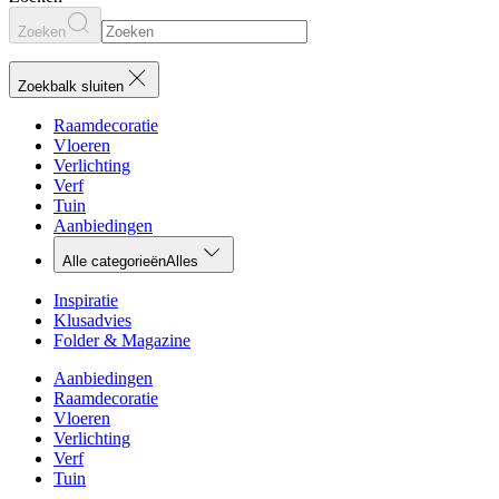
Zoeken
Zoekbalk sluiten
Raamdecoratie
Vloeren
Verlichting
Verf
Tuin
Aanbiedingen
Alle categorieën
Alles
Inspiratie
Klusadvies
Folder & Magazine
Aanbiedingen
Raamdecoratie
Vloeren
Verlichting
Verf
Tuin