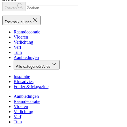
Zoeken
Zoekbalk sluiten
Raamdecoratie
Vloeren
Verlichting
Verf
Tuin
Aanbiedingen
Alle categorieën
Alles
Inspiratie
Klusadvies
Folder & Magazine
Aanbiedingen
Raamdecoratie
Vloeren
Verlichting
Verf
Tuin