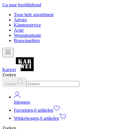
Ga naar hoofdinhoud
Toon hele assortiment
Advies
Klantenservice
Actie
Wooninspiratie
Bouwmarkten
Karwei
Zoeken
Zoeken
Inloggen
Favorieten
,
0 artikelen
Winkelwagen
,
0 artikelen
Zoeken