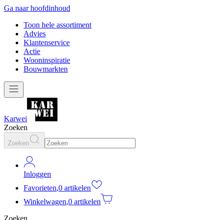
Ga naar hoofdinhoud
Toon hele assortiment
Advies
Klantenservice
Actie
Wooninspiratie
Bouwmarkten
Karwei
Zoeken
Zoeken
Inloggen
Favorieten
,
0 artikelen
Winkelwagen
,
0 artikelen
Zoeken