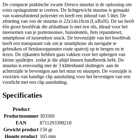
De compacte praktische zwarte Dresco stuurtas is de oplossing om
extra opslagruimte te creëren. De lichtgewicht stuurtas is gemaakt
van waterafstotend polyester en heeft een inhoud van 5 liter. De
afmeting van ven de stuurtas is 22x14x16cm (LxBxH). De tas heeft
één groot hoofdvak die afsluitbaar is met een rits, ideaal voor het
meenemen van je portemonnee, huissleutels, fiets reparatieset,
smartphone of tussendoor snack. De bovenzijde van het hoofdvak
heeft een transparant vak om je smartphone als navigatie te
gebruiken of fietsknooppunten route spatvrij op te bergen en te
lezen. De zijkanten hebben gaas vakken voor het opbergen van
kleine spulletjes zodat je die altijd binnen handbereik hebt. De
stuurtas is eenvoudig met de 3 klittenband sluitingen aan de
achterzijde te bevestigen aan het stuur en stuurpen. De voorzijde is
voorzien van handige clip aansluiting voor het bevestigen van een
voorlicht met een clip aansluiting.
Specificaties
Product
Productnummer
303569
EAN
8711293398218
Gewicht product
150 gr
Hoogte product
165 mm