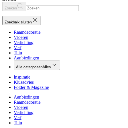
Zoeken
Zoekbalk sluiten
Raamdecoratie
Vloeren
Verlichting
Verf
Tuin
Aanbiedingen
Alle categorieën
Alles
Inspiratie
Klusadvies
Folder & Magazine
Aanbiedingen
Raamdecoratie
Vloeren
Verlichting
Verf
Tuin