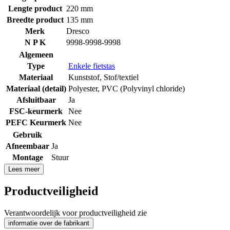
Lengte product
220 mm
Breedte product
135 mm
Merk
Dresco
N P K
9998-9998-9998
Algemeen
Type
Enkele fietstas
Materiaal
Kunststof
,
Stof/textiel
Materiaal (detail)
Polyester
,
PVC (Polyvinyl chloride)
Afsluitbaar
Ja
FSC-keurmerk
Nee
PEFC Keurmerk
Nee
Gebruik
Afneembaar
Ja
Montage
Stuur
Lees meer
Productveiligheid
Verantwoordelijk voor productveiligheid zie
informatie over de fabrikant