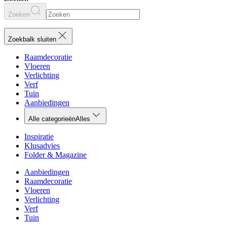
Zoeken
Zoekbalk sluiten
Raamdecoratie
Vloeren
Verlichting
Verf
Tuin
Aanbiedingen
Alle categorieën
Alles
Inspiratie
Klusadvies
Folder & Magazine
Aanbiedingen
Raamdecoratie
Vloeren
Verlichting
Verf
Tuin