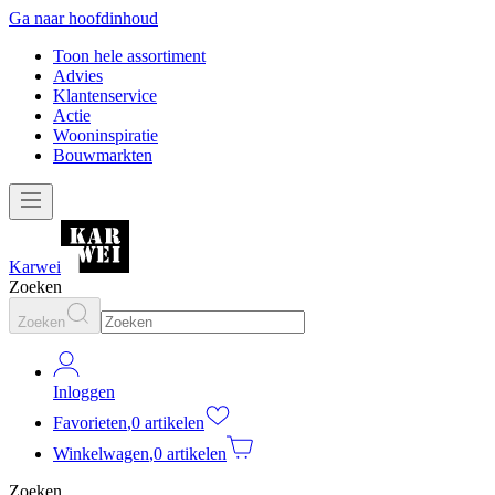
Ga naar hoofdinhoud
Toon hele assortiment
Advies
Klantenservice
Actie
Wooninspiratie
Bouwmarkten
Karwei
Zoeken
Zoeken
Inloggen
Favorieten
,
0 artikelen
Winkelwagen
,
0 artikelen
Zoeken