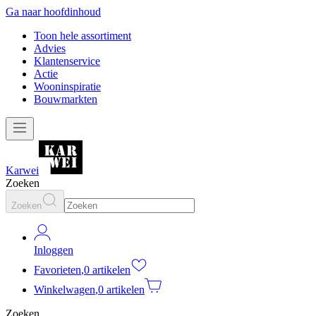
Ga naar hoofdinhoud
Toon hele assortiment
Advies
Klantenservice
Actie
Wooninspiratie
Bouwmarkten
Karwei
Zoeken
Zoeken
Inloggen
Favorieten
,
0 artikelen
Winkelwagen
,
0 artikelen
Zoeken