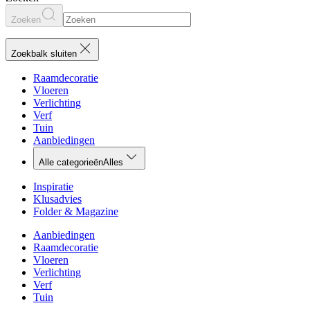
Zoeken
Zoekbalk sluiten
Raamdecoratie
Vloeren
Verlichting
Verf
Tuin
Aanbiedingen
Alle categorieën
Alles
Inspiratie
Klusadvies
Folder & Magazine
Aanbiedingen
Raamdecoratie
Vloeren
Verlichting
Verf
Tuin