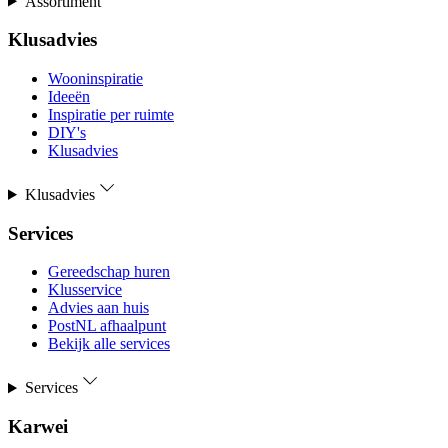
Assortiment
Klusadvies
Wooninspiratie
Ideeën
Inspiratie per ruimte
DIY's
Klusadvies
Klusadvies
Services
Gereedschap huren
Klusservice
Advies aan huis
PostNL afhaalpunt
Bekijk alle services
Services
Karwei