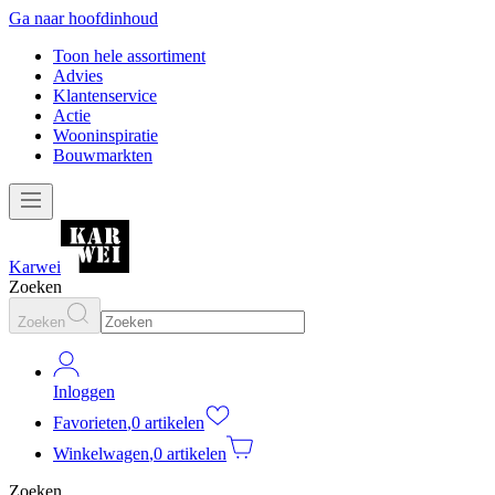
Ga naar hoofdinhoud
Toon hele assortiment
Advies
Klantenservice
Actie
Wooninspiratie
Bouwmarkten
Karwei
Zoeken
Zoeken
Inloggen
Favorieten
,
0 artikelen
Winkelwagen
,
0 artikelen
Zoeken