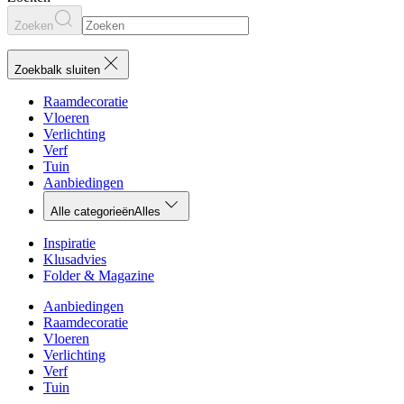
Zoeken
Zoekbalk sluiten
Raamdecoratie
Vloeren
Verlichting
Verf
Tuin
Aanbiedingen
Alle categorieën
Alles
Inspiratie
Klusadvies
Folder & Magazine
Aanbiedingen
Raamdecoratie
Vloeren
Verlichting
Verf
Tuin