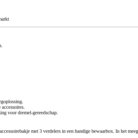
markt
n.
rgoplossing.
 accessoires.
eging voor dremel-gereedschap.
n accessoirebakje met 3 verdelers in een handige bewaarbox. In het me