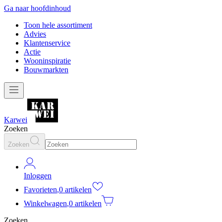
Ga naar hoofdinhoud
Toon hele assortiment
Advies
Klantenservice
Actie
Wooninspiratie
Bouwmarkten
Karwei
Zoeken
Zoeken
Inloggen
Favorieten
,
0 artikelen
Winkelwagen
,
0 artikelen
Zoeken