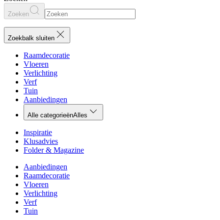
Zoeken
Zoekbalk sluiten
Raamdecoratie
Vloeren
Verlichting
Verf
Tuin
Aanbiedingen
Alle categorieën
Alles
Inspiratie
Klusadvies
Folder & Magazine
Aanbiedingen
Raamdecoratie
Vloeren
Verlichting
Verf
Tuin