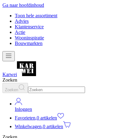
Ga naar hoofdinhoud
Toon hele assortiment
Advies
Klantenservice
Actie
Wooninspiratie
Bouwmarkten
Karwei
Zoeken
Zoeken
Inloggen
Favorieten
,
0 artikelen
Winkelwagen
,
0 artikelen
Zoeken