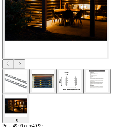
+
8
Prijs: 49.99 euro
49
.
99