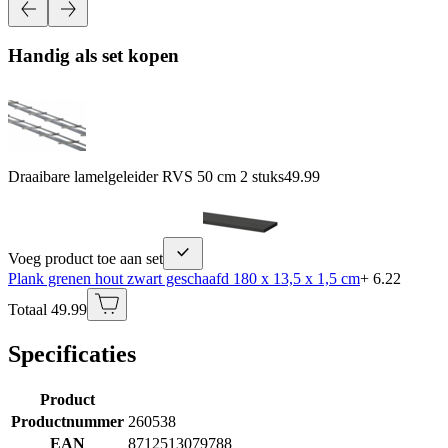
Handig als set kopen
Draaibare lamelgeleider RVS 50 cm 2 stuks
49.99
Voeg product toe aan set
Plank grenen hout zwart geschaafd 180 x 13,5 x 1,5 cm
+ 6.22
Totaal 49.99
Specificaties
Product
Productnummer
260538
EAN
8712513079788