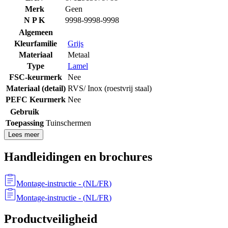
Merk
Geen
N P K
9998-9998-9998
Algemeen
Kleurfamilie
Grijs
Materiaal
Metaal
Type
Lamel
FSC-keurmerk
Nee
Materiaal (detail)
RVS/ Inox (roestvrij staal)
PEFC Keurmerk
Nee
Gebruik
Toepassing
Tuinschermen
Lees meer
Handleidingen en brochures
Montage-instructie
- (
NL/FR
)
Montage-instructie
- (
NL/FR
)
Productveiligheid