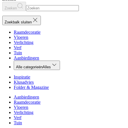
Zoeken
Zoekbalk sluiten
Raamdecoratie
Vloeren
Verlichting
Verf
Tuin
Aanbiedingen
Alle categorieën
Alles
Inspiratie
Klusadvies
Folder & Magazine
Aanbiedingen
Raamdecoratie
Vloeren
Verlichting
Verf
Tuin