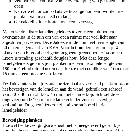
Verander de lichtinval van je overkapping van gesloten naar
open
Kan zowel horizontaal als verticaal gemonteerd worden met
planken van max. 180 cm lang
Gemakkelijk in te korten met een ijzerzaag
Met onze draaibare lamellengeleiders tover je een tuinhouten
overkapping in de tuin om van open ruimte met veel licht naar
afgesloten privésfeer. Deze Jaloezie in de tuin heeft een lengte van
50 cm en is gemaakt van RVS. Voor het monteren gebruik je 4
planken van bijvoorbeeld geïmpregneerd grenenhout of voor een
luxere uitstraling geschaafd douglas hout. Met deze lengte
lamelgeleiders gebruik je 8 planken met een maximale lengte van
180 cm. Gebruik de planken naar keuze met een dikte van 16 mm of
18 mm en een breedte van 14 cm.
De Tuinshutters kun je zowel horizontaal als verticaal plaatsen. Voor
het bevestigen van de lamellen aan de wand, gebruik een schroef
van 3,0 x 40 mm of 3,0 x 45 mm met cilinderkop. Schroef deze
ongeveer om de 50 cm in de lamelgeleider voor een stevige
verbinding. De gaten hiervoor zijn al voorgeboord in de
lamelgeleider.
Bevestiging planken
Hoewel het bevestigingsmateriaal niet is meegeleverd gebruik je
voor het bevestigen van de planken verzinkte schroeven van 3,0 x