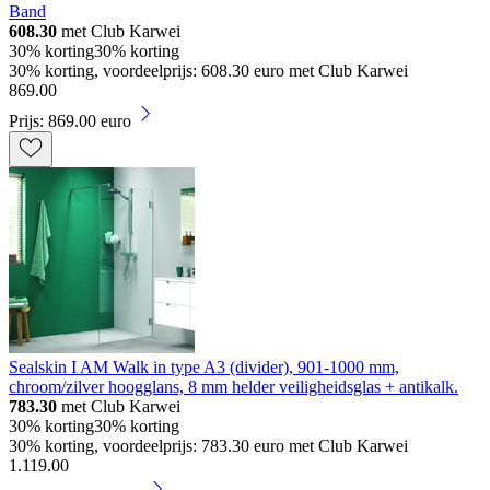
Band
608.30
met Club Karwei
30% korting
30% korting
30% korting, voordeelprijs: 608.30 euro met Club Karwei
869
.
00
Prijs: 869.00 euro
Sealskin I AM Walk in type A3 (divider), 901-1000 mm,
chroom/zilver hoogglans, 8 mm helder veiligheidsglas + antikalk.
783.30
met Club Karwei
30% korting
30% korting
30% korting, voordeelprijs: 783.30 euro met Club Karwei
1
.
119
.
00