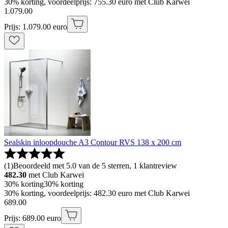
30% korting, voordeelprijs: 755.30 euro met Club Karwei
1
.
079
.
00
Prijs: 1.079.00 euro
Sealskin inloopdouche A3 Contour RVS 138 x 200 cm
(
1
)
Beoordeeld met 5.0 van de 5 sterren, 1 klantreview
482.30
met Club Karwei
30% korting
30% korting
30% korting, voordeelprijs: 482.30 euro met Club Karwei
689
.
00
Prijs: 689.00 euro