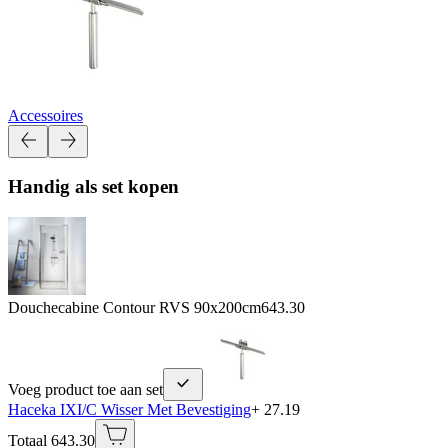
Accessoires
Handig als set kopen
Douchecabine Contour RVS 90x200cm
643.30
Voeg product toe aan set
Haceka IXI/C Wisser Met Bevestiging
+ 27.19
Totaal 643.30