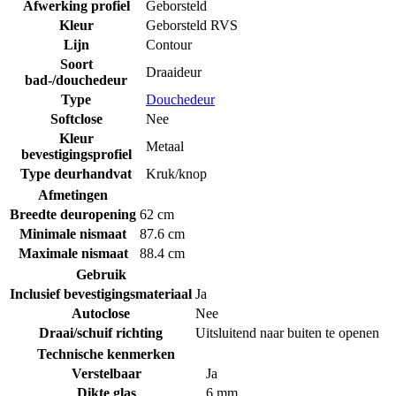
Afwerking profiel
Geborsteld
Kleur
Geborsteld RVS
Lijn
Contour
Soort
Draaideur
bad-/douchedeur
Type
Douchedeur
Softclose
Nee
Kleur
Metaal
bevestigingsprofiel
Type deurhandvat
Kruk/knop
Afmetingen
Breedte deuropening
62 cm
Minimale nismaat
87.6 cm
Maximale nismaat
88.4 cm
Gebruik
Inclusief bevestigingsmateriaal
Ja
Autoclose
Nee
Draai/schuif richting
Uitsluitend naar buiten te openen
Technische kenmerken
Verstelbaar
Ja
Dikte glas
6 mm