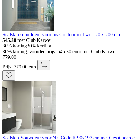
Sealskin schuifdeur voor nis Contour mat wit 120 x 200 cm
545.30
met Club Karwei
30% korting
30% korting
30% korting, voordeelprijs: 545.30 euro met Club Karwei
779
.
00
Prijs: 779.00 euro
Sealskin Vouwdeur voor Nis Code R 90x197 cm met Gesatineerde