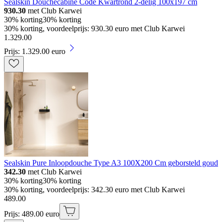
Sealskin Douchecabine Code Kwartrond 2-delig 100x197 cm
930.30
met Club Karwei
30% korting
30% korting
30% korting, voordeelprijs: 930.30 euro met Club Karwei
1
.
329
.
00
Prijs: 1.329.00 euro
Sealskin Pure Inloopdouche Type A3 100X200 Cm geborsteld goud
342.30
met Club Karwei
30% korting
30% korting
30% korting, voordeelprijs: 342.30 euro met Club Karwei
489
.
00
Prijs: 489.00 euro