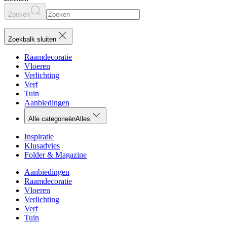
Zoeken
Zoekbalk sluiten
Raamdecoratie
Vloeren
Verlichting
Verf
Tuin
Aanbiedingen
Alle categorieën
Alles
Inspiratie
Klusadvies
Folder & Magazine
Aanbiedingen
Raamdecoratie
Vloeren
Verlichting
Verf
Tuin