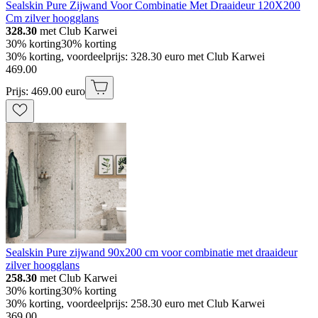
Sealskin Pure Zijwand Voor Combinatie Met Draaideur 120X200
Cm zilver hoogglans
328.30
met Club Karwei
30% korting
30% korting
30% korting, voordeelprijs: 328.30 euro met Club Karwei
469
.
00
Prijs: 469.00 euro
Sealskin Pure zijwand 90x200 cm voor combinatie met draaideur
zilver hoogglans
258.30
met Club Karwei
30% korting
30% korting
30% korting, voordeelprijs: 258.30 euro met Club Karwei
369
.
00