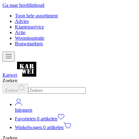
Ga naar hoofdinhoud
Toon hele assortiment
Advies
Klantenservice
Actie
Wooninspiratie
Bouwmarkten
Karwei
Zoeken
Zoeken
Inloggen
Favorieten
,
0 artikelen
Winkelwagen
,
0 artikelen
Zoeken