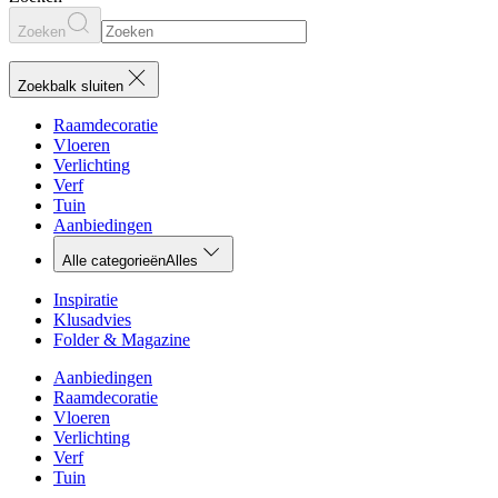
Zoeken
Zoekbalk sluiten
Raamdecoratie
Vloeren
Verlichting
Verf
Tuin
Aanbiedingen
Alle categorieën
Alles
Inspiratie
Klusadvies
Folder & Magazine
Aanbiedingen
Raamdecoratie
Vloeren
Verlichting
Verf
Tuin