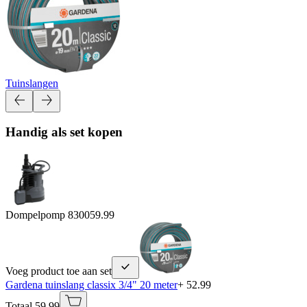
Tuinslangen
Handig als set kopen
Dompelpomp 8300
59.99
Voeg product toe aan set
Gardena tuinslang classix 3/4" 20 meter
+ 52.99
Totaal 59.99