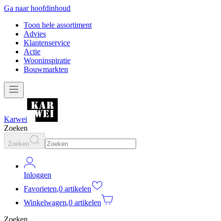
Ga naar hoofdinhoud
Toon hele assortiment
Advies
Klantenservice
Actie
Wooninspiratie
Bouwmarkten
Karwei
Zoeken
Zoeken
Inloggen
Favorieten
,
0 artikelen
Winkelwagen
,
0 artikelen
Zoeken