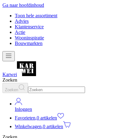
Ga naar hoofdinhoud
Toon hele assortiment
Advies
Klantenservice
Actie
Wooninspiratie
Bouwmarkten
Karwei
Zoeken
Zoeken
Inloggen
Favorieten
,
0 artikelen
Winkelwagen
,
0 artikelen
Zoeken