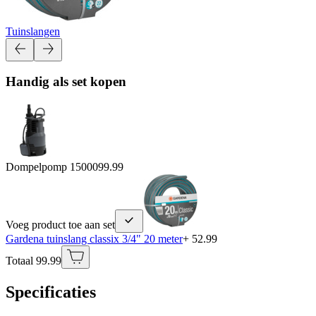
Tuinslangen
Handig als set kopen
Dompelpomp 15000
99.99
Voeg product toe aan set
Gardena tuinslang classix 3/4" 20 meter
+ 52.99
Totaal 99.99
Specificaties