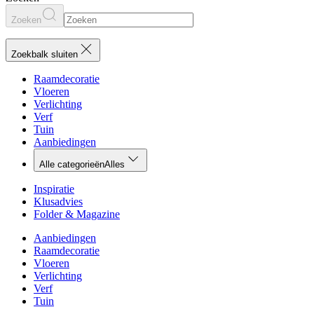
Zoeken
Zoekbalk sluiten
Raamdecoratie
Vloeren
Verlichting
Verf
Tuin
Aanbiedingen
Alle categorieën
Alles
Inspiratie
Klusadvies
Folder & Magazine
Aanbiedingen
Raamdecoratie
Vloeren
Verlichting
Verf
Tuin