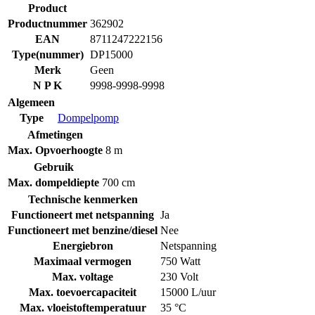
Product
Productnummer
362902
EAN
8711247222156
Type(nummer)
DP15000
Merk
Geen
N P K
9998-9998-9998
Algemeen
Type
Dompelpomp
Afmetingen
Max. Opvoerhoogte
8 m
Gebruik
Max. dompeldiepte
700 cm
Technische kenmerken
Functioneert met netspanning
Ja
Functioneert met benzine/diesel
Nee
Energiebron
Netspanning
Maximaal vermogen
750 Watt
Max. voltage
230 Volt
Max. toevoercapaciteit
15000 L/uur
Max. vloeistoftemperatuur
35 °C