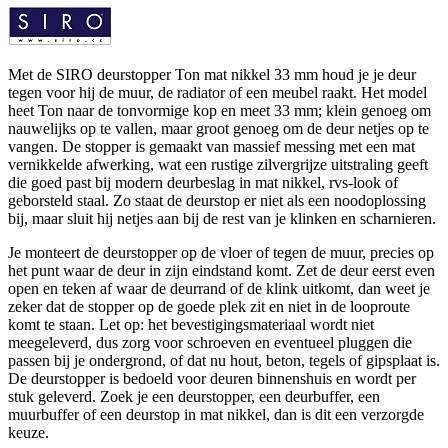
Met de SIRO deurstopper Ton mat nikkel 33 mm houd je je deur
tegen voor hij de muur, de radiator of een meubel raakt. Het model
heet Ton naar de tonvormige kop en meet 33 mm; klein genoeg om
nauwelijks op te vallen, maar groot genoeg om de deur netjes op te
vangen. De stopper is gemaakt van massief messing met een mat
vernikkelde afwerking, wat een rustige zilvergrijze uitstraling geeft
die goed past bij modern deurbeslag in mat nikkel, rvs-look of
geborsteld staal. Zo staat de deurstop er niet als een noodoplossing
bij, maar sluit hij netjes aan bij de rest van je klinken en scharnieren.
Je monteert de deurstopper op de vloer of tegen de muur, precies op
het punt waar de deur in zijn eindstand komt. Zet de deur eerst even
open en teken af waar de deurrand of de klink uitkomt, dan weet je
zeker dat de stopper op de goede plek zit en niet in de looproute
komt te staan. Let op: het bevestigingsmateriaal wordt niet
meegeleverd, dus zorg voor schroeven en eventueel pluggen die
passen bij je ondergrond, of dat nu hout, beton, tegels of gipsplaat is.
De deurstopper is bedoeld voor deuren binnenshuis en wordt per
stuk geleverd. Zoek je een deurstopper, een deurbuffer, een
muurbuffer of een deurstop in mat nikkel, dan is dit een verzorgde
keuze.