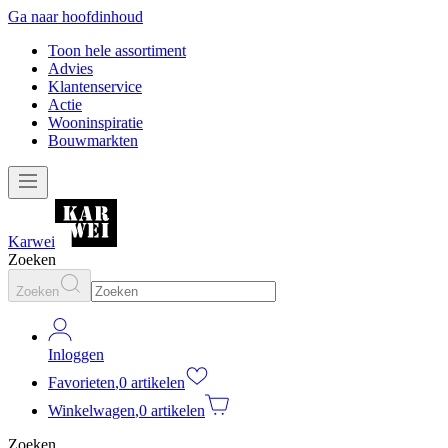
Ga naar hoofdinhoud
Toon hele assortiment
Advies
Klantenservice
Actie
Wooninspiratie
Bouwmarkten
Karwei
Zoeken
Zoeken
Inloggen
Favorieten
,
0 artikelen
Winkelwagen
,
0 artikelen
Zoeken