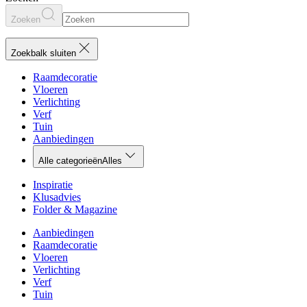
Zoeken
Zoekbalk sluiten
Raamdecoratie
Vloeren
Verlichting
Verf
Tuin
Aanbiedingen
Alle categorieën
Alles
Inspiratie
Klusadvies
Folder & Magazine
Aanbiedingen
Raamdecoratie
Vloeren
Verlichting
Verf
Tuin